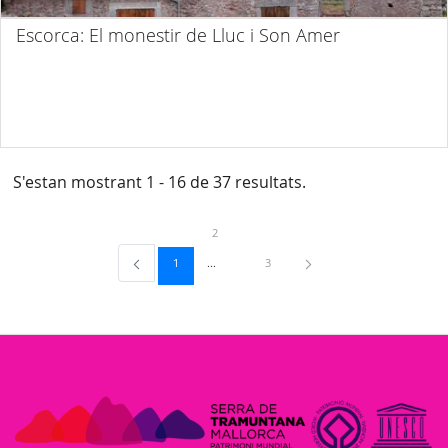
Escorca: El monestir de Lluc i Son Amer
S'estan mostrant 1 - 16 de 37 resultats.
Pàgina
2
Pàgina
Pàgina
1
3