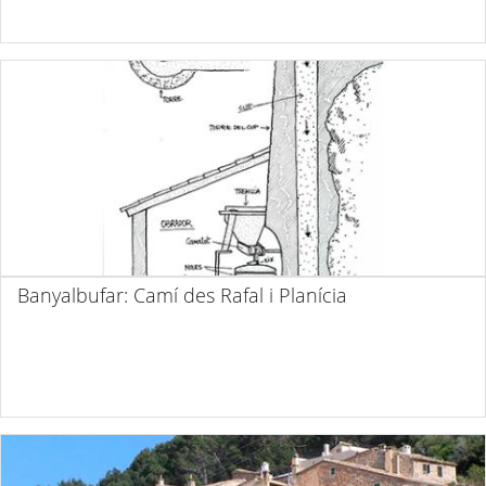
Banyalbufar: Camí des Rafal i Planícia