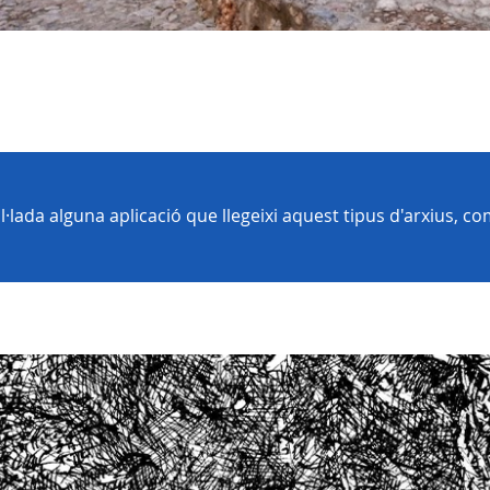
tal·lada alguna aplicació que llegeixi aquest tipus d'arxius, 