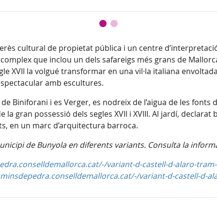
terès cultural de propietat pública i un centre d’interpretació 
 complex que inclou un dels safareigs més grans de Mallorc
gle XVII la volgué transformar en una vil·la italiana envoltad
 espectacular amb escultures.
 de Biniforani i es Verger, es nodreix de l’aigua de les fonts
e la gran possessió dels segles XVII i XVIII. Al jardí, declarat 
ts, en un marc d’arquitectura barroca.
icipi de Bunyola en diferents variants. Consulta la informaci
dra.conselldemallorca.cat/-/variant-d-castell-d-alaro-tram-
aminsdepedra.conselldemallorca.cat/-/variant-d-castell-d-al