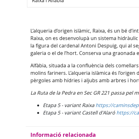
Raixa i Alfàbia
L’alqueria d’origen islàmic, Raixa, és un bé d’in
Raixa, on es desenvolupà un sistema hidràulic
la figura del cardenal Antoni Despuig, qui al se
galeria o el de l’hort. Conserva una graonada
Alfàbia, situada a la confluència dels comellars
molins fariners. L’alqueria islàmica és l’origen d
pèrgoles amb hídries i aljubs amb arbres i hor
La Ruta de la Pedra en Sec GR 221 passa pel mun
Etapa 5 - variant Raixa
https://caminsdepe
Etapa 5 - variant Castell d'Alaró
https://c
Informació relacionada