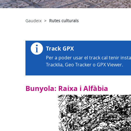
Gaudeix
Rutes culturals
Track GPX
Per a poder usar el track cal tenir ins
Tracklia, Geo Tracker o GPX Viewer.
Bunyola: Raixa i Alfàbia