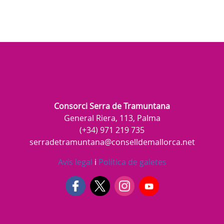
Consorci Serra de Tramuntana
General Riera, 113, Palma
(+34) 971 219 735
serradetramuntana@conselldemallorca.net
Avís legal
i
Política de galetes