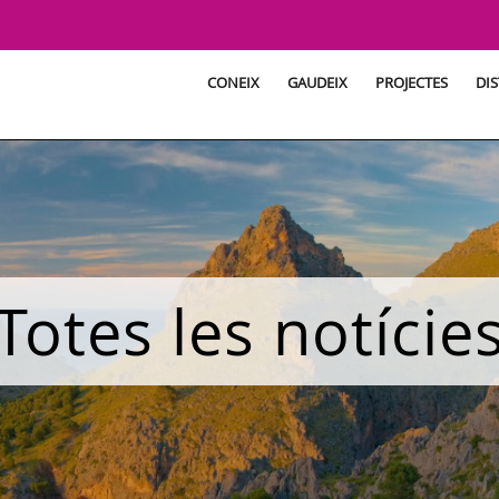
CONEIX
GAUDEIX
PROJECTES
DIS
Totes les notície