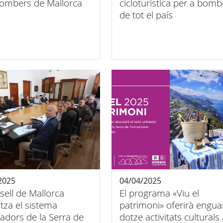
Bombers de Mallorca
cicloturística per a bomb
de tot el país
2025
04/04/2025
sell de Mallorca
El programa «Viu el
itza el sistema
patrimoni» oferirà engu
cadors de la Serra de
dotze activitats culturals 