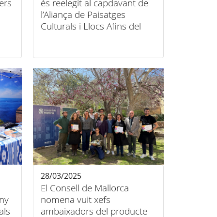
ers
és reelegit al capdavant de
l’Aliança de Paisatges
Culturals i Llocs Afins del
Patrimoni Mundial
28/03/2025
El Consell de Mallorca
any
nomena vuit xefs
als
ambaixadors del producte