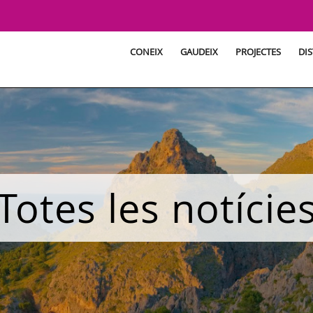
CONEIX
GAUDEIX
PROJECTES
DIS
Totes les notície