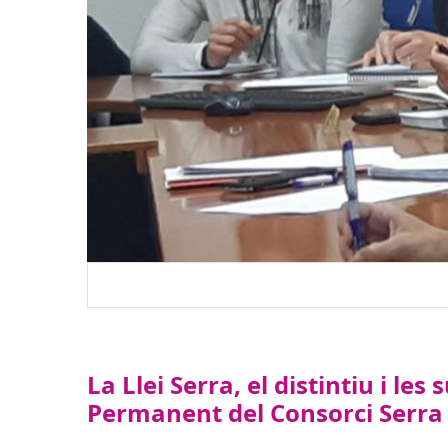
La Llei Serra, el distintiu i l
Permanent del Consorci Serr