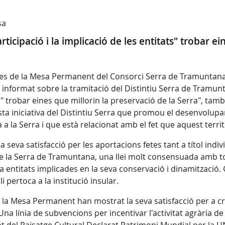
sa
ticipació i la implicació de les entitats" trobar ei
s de la Mesa Permanent del Consorci Serra de Tramuntana a
a informat sobre la tramitació del Distintiu Serra de Tramu
ts" trobar eines que millorin la preservació de la Serra", tamb
ta iniciativa del Distintiu Serra que promou el desenvolupa
ra a la Serra i que està relacionat amb el fet que aquest terri
la seva satisfacció per les aportacions fetes tant a títol i
 la Serra de Tramuntana, una llei molt consensuada amb tot
 entitats implicades en la seva conservació i dinamització. G
i pertoca a la institució insular.
la Mesa Permanent han mostrat la seva satisfacció per a cr
na línia de subvencions per incentivar l'activitat agrària de