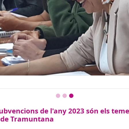
es subvencions de l'any 2023 són els t
a de Tramuntana