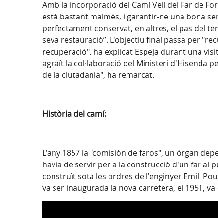
Amb la incorporació del Camí Vell del Far de Fo
està bastant malmès, i garantir-ne una bona sen
perfectament conservat, en altres, el pas del te
seva restauració”. L'objectiu final passa per "r
recuperació", ha explicat Espeja durant una visi
agraït la col·laboració del Ministeri d'Hisenda p
de la ciutadania", ha remarcat.
Història del camí:
L'any 1857 la "comisión de faros", un òrgan depe
havia de servir per a la construcció d'un far al
construït sota les ordres de l'enginyer Emili P
va ser inaugurada la nova carretera, el 1951, v