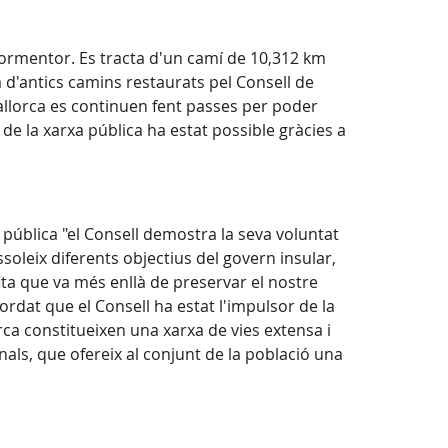
 Formentor. Es tracta d'un camí de
10,312 km
a d'antics camins restaurats pel Consell de
allorca es continuen fent passes per poder
 de la xarxa pública ha estat possible gràcies a
pública "el Consell demostra la seva voluntat
ssoleix diferents objectius del govern insular,
fita que va més enllà de preservar el nostre
cordat que el Consell ha estat l'impulsor de la
rca constitueixen una xarxa de vies extensa i
ionals, que ofereix al conjunt de la població una