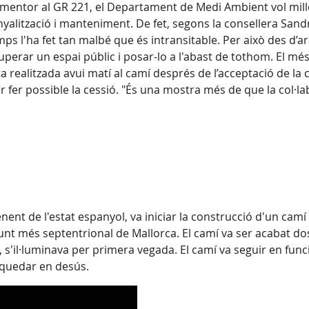
rmentor al GR 221, el Departament de Medi Ambient vol millo
yalització i manteniment. De fet, segons la consellera Sand
mps l'ha fet tan malbé que és intransitable. Per això des d’
ecuperar un espai públic i posar-lo a l'abast de tothom. El 
ta realitzada avui matí al camí després de l’acceptació de l
er fer possible la cessió. "És una mostra més de que la col·l
nent de l'estat espanyol, va iniciar la construcció d'un cam
 punt més septentrional de Mallorca. El camí va ser acabat do
ou, s'il·luminava per primera vegada. El camí va seguir en f
a quedar en desús.