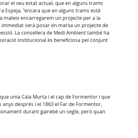
rar el seu estat actual, que en alguns trams
ra Espeja, "encara que en alguns trams està
ara mateix encarregarem un projecte per a la
més immediat serà posar en marxa un projecte de
a cessió. La consellera de Medi Ambient també ha
aboració institucional és beneficiosa pel conjunt
í que unia Cala Murta i el cap de Formentor i que
s anys després i el 1863 el Far de Formentor,
uncionament durant gairebé un segle, però quan