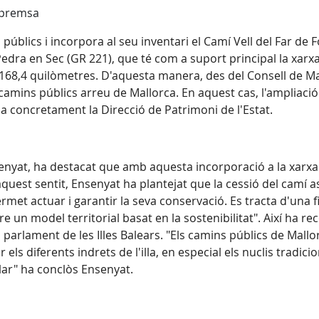
 premsa
 públics i incorpora al seu inventari el Camí Vell del Far de
 Pedra en Sec (GR 221), que té com a suport principal la xarx
s 168,4 quilòmetres. D'aquesta manera, des del Consell de M
 camins públics arreu de Mallorca. En aquest cas, l'ampliació
da concretament la Direcció de Patrimoni de l'Estat.
senyat, ha destacat que amb aquesta incorporació a la xarxa 
aquest sentit, Ensenyat ha plantejat que la cessió del camí a
rmet actuar i garantir la seva conservació. Es tracta d'una 
e un model territorial basat en la sostenibilitat". Així ha re
arlament de les Illes Balears. "Els camins públics de Mallo
 els diferents indrets de l'illa, en especial els nuclis tradic
sular" ha conclòs Ensenyat.