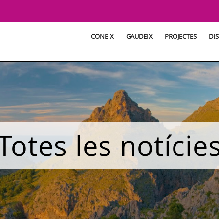
CONEIX
GAUDEIX
PROJECTES
DIS
Totes les notície