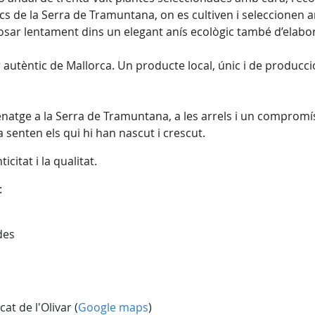
cs de la Serra de Tramuntana, on es cultiven i seleccionen 
posar lentament dins un elegant anís ecològic també d’elabo
bor autèntic de Mallorca. Un producte local, únic i de producc
ge a la Serra de Tramuntana, a les arrels i un compromís am
la senten els qui hi han nascut i crescut.
icitat i la qualitat.
:
des
at de l'Olivar (
Google maps
)