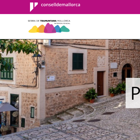
Consell de
Mallorca
P