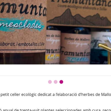
 petit celler ecològic dedicat a l’elaboració d’herbes de Mall
ió anual de trenta-vuit plantes seleccionades amb cura, recol