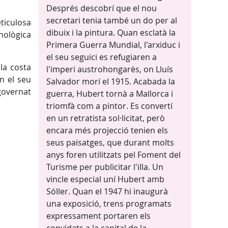
Després descobrí que el nou
secretari tenia també un do per al
ticulosa
dibuix i la pintura. Quan esclatà la
nològica
Primera Guerra Mundial, l'arxiduc i
el seu seguici es refugiaren a
la costa
l'imperi austrohongarès, on Lluís
n el seu
Salvador morí el 1915. Acabada la
governat
guerra, Hubert tornà a Mallorca i
triomfà com a pintor. Es convertí
en un retratista sol·licitat, però
encara més projecció tenien els
seus paisatges, que durant molts
anys foren utilitzats pel Foment del
Turisme per publicitar l'illa. Un
vincle especial uní Hubert amb
Sóller. Quan el 1947 hi inaugurà
una exposició, trens programats
expressament portaren els