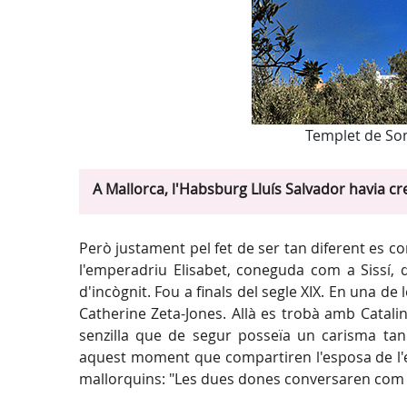
Templet de So
A Mallorca, l'Habsburg Lluís Salvador havia cre
Però justament pel fet de ser tan diferent es c
l'emperadriu Elisabet, coneguda com a Sissí, q
d'incògnit. Fou a finals del segle XIX. En una de
Catherine Zeta-Jones. Allà es trobà amb Catali
senzilla que de segur posseïa un carisma tan
aquest moment que compartiren l'esposa de l'emp
mallorquins: "Les dues dones conversaren com 