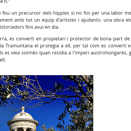
e'n."
e fou un precursor dels hippies si no fos per una labor me
tament amb tot un equip d'artistes i ajudants- una obra et
istoriadors fins avui en dia.
a, es convertí en propietari i protector de bona part de 
la Tramuntana el protegia a ell, per tal com es convertí e
als es veia sotmès quan residia a l'imperi austrohongarès, 
ll.