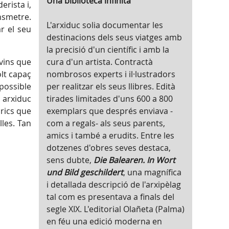
Una biblioteca infinita
rista i,
nsmetre.
L'arxiduc solia documentar les
r el seu
destinacions dels seus viatges amb
la precisió d'un científic i amb la
 vins que
cura d'un artista. Contractà
olt capaç
nombrosos experts i il·lustradors
 possible
per realitzar els seus llibres. Edità
 arxiduc
tirades limitades d'uns 600 a 800
òrics que
exemplars que després enviava -
lles. Tan
com a regals- als seus parents,
amics i també a erudits. Entre les
dotzenes d'obres seves destaca,
sens dubte,
Die Balearen. In Wort
und Bild geschildert
, una magnífica
i detallada descripció de l'arxipèlag
tal com es presentava a finals del
segle XIX. L'editorial Olañeta (Palma)
en féu una edició moderna en