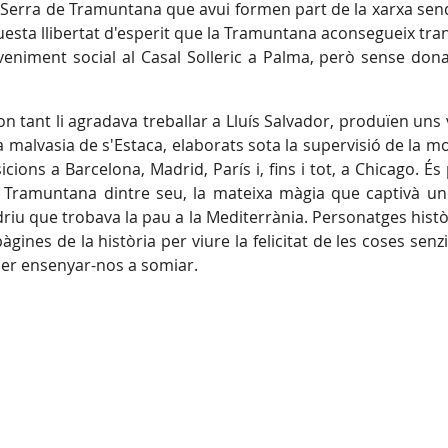
 Serra de Tramuntana que avui formen part de la xarxa sende
uesta llibertat d'esperit que la Tramuntana aconsegueix tra
niment social al Casal Solleric a Palma, però sense dona
 on tant li agradava treballar a Lluís Salvador, produïen uns
la malvasia de s'Estaca, elaborats sota la supervisió de la m
ons a Barcelona, Madrid, París i, fins i tot, a Chicago. És
 Tramuntana dintre seu, la mateixa màgia que captivà un
driu que trobava la pau a la Mediterrània. Personatges hist
es de la història per viure la felicitat de les coses senzi
 per ensenyar-nos a somiar.