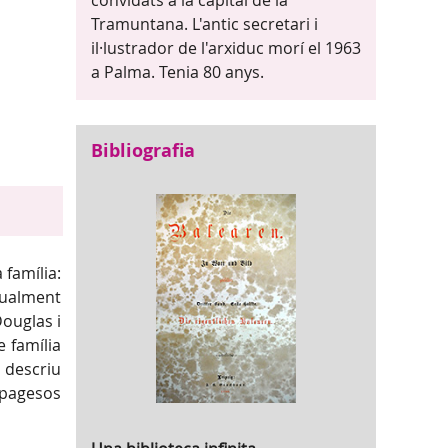
convidats a la capital de la
Tramuntana. L'antic secretari i
il·lustrador de l'arxiduc morí el 1963
a Palma. Tenia 80 anys.
Bibliografia
 família:
tualment
Douglas i
 família
 descriu
 pagesos