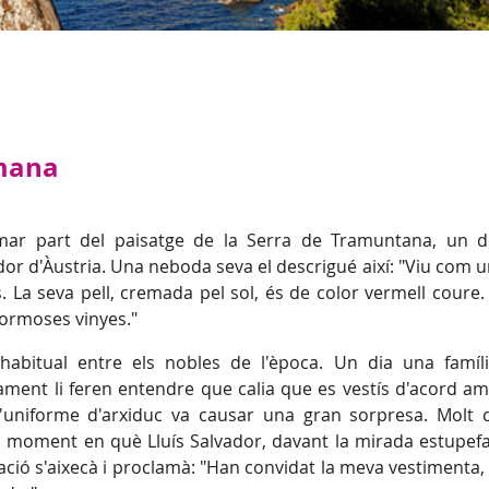
rmana
mar part del paisatge de la Serra de Tramuntana, un 
dor d'Àustria. Una neboda seva el descrigué així: "Viu com 
. La seva pell, cremada pel sol, és de color vermell coure.
 formoses vinyes."
c habitual entre els nobles de l'època. Un dia una famíl
iament li feren entendre que calia que es vestís d'acord am
l'uniforme d'arxiduc va causar una gran sorpresa. Molt 
pa, moment en què Lluís Salvador, davant la mirada estupefa
ació s'aixecà i proclamà: "Han convidat la meva vestimenta,