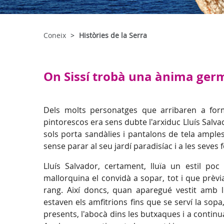
Coneix
Històries de la Serra
On Sissí trobà una ànima ge
Dels molts personatges que arribaren a for
pintorescos era sens dubte l'arxiduc Lluís Salva
sols porta sandàlies i pantalons de tela amples
sense parar al seu jardí paradisíac i a les seves
Lluís Salvador, certament, lluïa un estil po
mallorquina el convidà a sopar, tot i que prèv
rang. Així doncs, quan aparegué vestit amb 
estaven els amfitrions fins que se serví la so
presents, l'abocà dins les butxaques i a continu