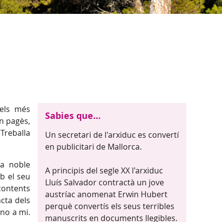
dels més
Sabies que...
un pagès,
 Treballa
Un secretari de l'arxiduc es convertí
en publicitari de Mallorca.
ia noble
A principis del segle XX l'arxiduc
b el seu
Lluís Salvador contractà un jove
contents
austríac anomenat Erwin Hubert
cta dels
perquè convertís els seus terribles
 no a mi.
manuscrits en documents llegibles.