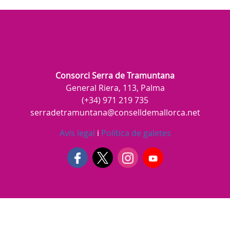
Consorci Serra de Tramuntana
General Riera, 113, Palma
(+34) 971 219 735
serradetramuntana@conselldemallorca.net
Avís legal
i
Política de galetes