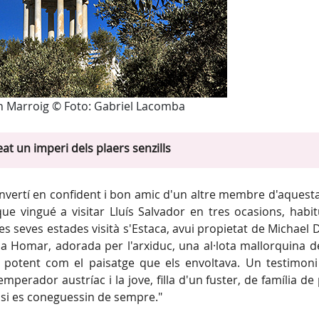
n Marroig © Foto: Gabriel Lacomba
at un imperi dels plaers senzills
onvertí en confident i bon amic d'un altre membre d'aquesta
ue vingué a visitar Lluís Salvador en tres ocasions, habi
 les seves estades visità s'Estaca, avui propietat de Michael 
na Homar, adorada per l'arxiduc, una al·lota mallorquina de
 potent com el paisatge que els envoltava. Un testimoni
erador austríac i la jove, filla d'un fuster, de família de
si es coneguessin de sempre."