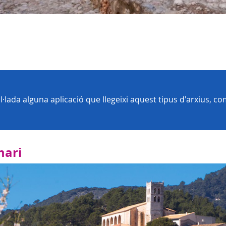
tal·lada alguna aplicació que llegeixi aquest tipus d'arxius, 
mari