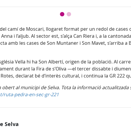
i del camí de Moscari, llogaret format per un redol de cases 
 Anna i l’aljub. Al sector est, s’alça Can Riera i, a la canto
cta amb les cases de Son Muntaner i Son Mavet, s’arriba a B
sglésia Vella hi ha Son Albertí, origen de la població. Al car
nament durant la Fira de s’Oliva —el tercer dissabte i diume
otes, declarat bé d’interès cultural, i continua la GR 222 qu
obert al municipi de Selva. Tota la informació actualitzada 
t/ruta-pedra-en-sec-gr-221
e Selva