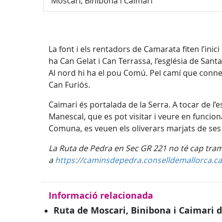
Moscari, Binibona i Caimari
La font i els rentadors de Camarata fiten l’inic
ha Can Gelat i Can Terrassa, l’església de Santa
Al nord hi ha el pou Comú. Pel camí que conne
Can Furiós.
Caimari és portalada de la Serra. A tocar de l’e
Manescal, que es pot visitar i veure en funcio
Comuna, es veuen els oliverars marjats de ses R
La Ruta de Pedra en Sec GR 221 no té cap tram 
a
https://caminsdepedra.conselldemallorca.ca
Informació relacionada
Ruta de Moscari, Binibona i Caimari d