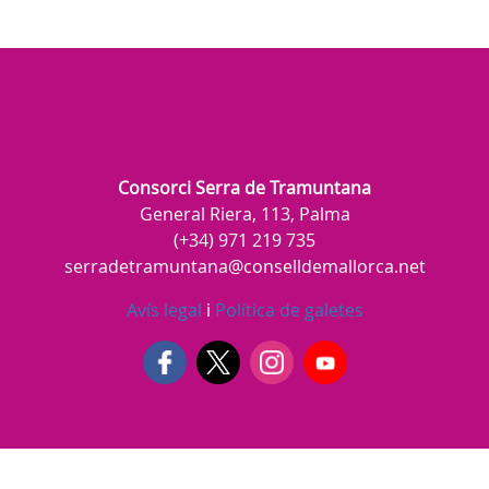
Consorci Serra de Tramuntana
General Riera, 113, Palma
(+34) 971 219 735
serradetramuntana@conselldemallorca.net
Avís legal
i
Política de galetes