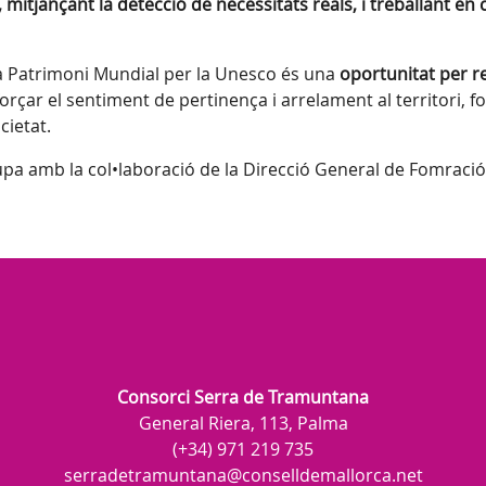
mitjançant la detecció de necessitats reals, i treballant en
a Patrimoni Mundial per la Unesco és una
oportunitat per r
forçar el sentiment de pertinença i arrelament al territori,
cietat.
pa amb la col•laboració de la Direcció General de Fomració
Consorci Serra de Tramuntana
General Riera, 113, Palma
(+34) 971 219 735
serradetramuntana@conselldemallorca.net