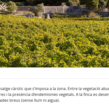
isatge càrstic que s’imposa a la zona. Entre la vegetació abu
iveres i la presència d’endemismes vegetals. A la finca es des
tades breus (sense llum ni aigua).