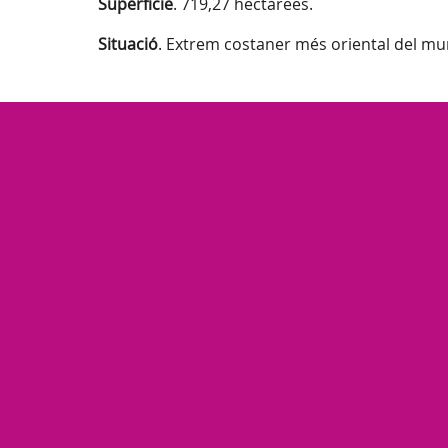
Superfície
. 719,27 hectàrees.
Situació
. Extrem costaner més oriental del mun