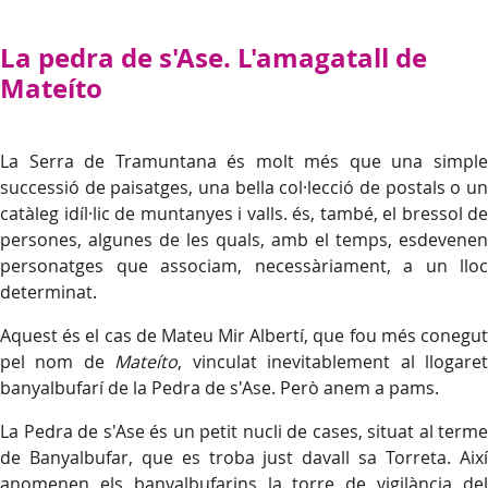
La pedra de s'Ase. L'amagatall de
Mateíto
La Serra de Tramuntana és molt més que una simple
successió de paisatges, una bella col·lecció de postals o un
catàleg idíl·lic de muntanyes i valls. és, també, el bressol de
persones, algunes de les quals, amb el temps, esdevenen
personatges que associam, necessàriament, a un lloc
determinat.
Aquest és el cas de Mateu Mir Albertí, que fou més conegut
pel nom de
Mateíto
, vinculat inevitablement al llogare
banyalbufarí de la Pedra de s'Ase. Però anem a pams.
La Pedra de s'Ase és un petit nucli de cases, situat al terme
de Banyalbufar, que es troba just davall sa Torreta. Així
anomenen els banyalbufarins la torre de vigilància del