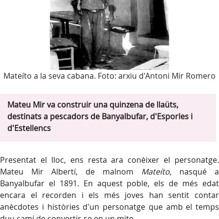
Mateíto a la seva cabana. Foto: arxiu d'Antoni Mir Romero
Mateu Mir va construir una quinzena de llaüts,
destinats a pescadors de Banyalbufar, d'Esporles i
d'Estellencs
Presentat el lloc, ens resta ara conèixer el personatge.
Mateu Mir Albertí, de malnom
Mateíto
, nasqué a
Banyalbufar el 1891. En aquest poble, els de més edat
encara el recorden i els més joves han sentit contar
anècdotes i històries d'un personatge que amb el temps
duu camí de convertir-se en un mite.