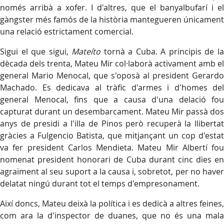
només arribà a xofer. I d'altres, que el banyalbufarí i el
gàngster més famós de la història mantegueren únicament
una relació estrictament comercial.
Sigui el que sigui,
Mateíto
tornà a Cuba. A principis de l
dècada dels trenta, Mateu Mir col·laborà activament amb el
general Mario Menocal, que s'oposà al president Gerardo
Machado. Es dedicava al tràfic d'armes i d'homes del
general Menocal, fins que a causa d'una delació fou
capturat durant un desembarcament. Mateu Mir passà dos
anys de presidi a l'illa de Pinos però recuperà la llibertat
gràcies a Fulgencio Batista, que mitjançant un cop d'estat
va fer president Carlos Mendieta. Mateu Mir Albertí fou
nomenat president honorari de Cuba durant cinc dies en
agraïment al seu suport a la causa i, sobretot, per no haver
delatat ningú durant tot el temps d'empresonament.
Així doncs, Mateu deixà la política i es dedicà a altres feines,
com ara la d'inspector de duanes, que no és una mala