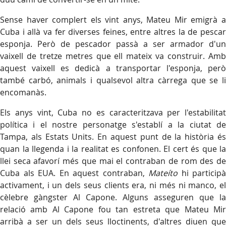
Sense haver complert els vint anys, Mateu Mir emigrà a
Cuba i allà va fer diverses feines, entre altres la de pescar
esponja. Però de pescador passà a ser armador d'un
vaixell de tretze metres que ell mateix va construir. Amb
aquest vaixell es dedicà a transportar l'esponja, però
també carbó, animals i qualsevol altra càrrega que se li
encomanàs.
Els anys vint, Cuba no es caracteritzava per l'estabilitat
política i el nostre personatge s'establí a la ciutat de
Tampa, als Estats Units. En aquest punt de la història és
quan la llegenda i la realitat es confonen. El cert és que la
llei seca afavorí més que mai el contraban de rom des de
Cuba als EUA. En aquest contraban,
Mateíto
hi participà
activament, i un dels seus clients era, ni més ni manco, el
cèlebre gàngster Al Capone. Alguns asseguren que la
relació amb Al Capone fou tan estreta que Mateu Mir
arribà a ser un dels seus lloctinents, d'altres diuen que