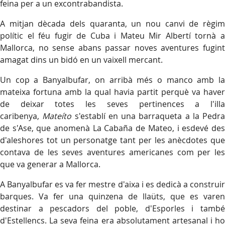
feina per a un excontrabandista.
A mitjan dècada dels quaranta, un nou canvi de règim
polític el féu fugir de Cuba i Mateu Mir Albertí tornà a
Mallorca, no sense abans passar noves aventures fugint
amagat dins un bidó en un vaixell mercant.
Un cop a Banyalbufar, on arribà més o manco amb la
mateixa fortuna amb la qual havia partit perquè va haver
de deixar totes les seves pertinences a l'illa
caribenya,
Mateíto
s'establí en una barraqueta a la Pedra
de s'Ase, que anomenà La Cabaña de Mateo, i esdevé des
d'aleshores tot un personatge tant per les anècdotes que
contava de les seves aventures americanes com per les
que va generar a Mallorca.
A Banyalbufar es va fer mestre d'aixa i es dedicà a construir
barques. Va fer una quinzena de llaüts, que es varen
destinar a pescadors del poble, d'Esporles i també
d'Estellencs. La seva feina era absolutament artesanal i ho