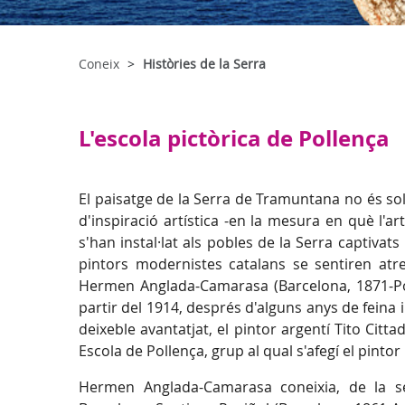
Coneix
Històries de la Serra
L'escola pictòrica de Pollença
El paisatge de la Serra de Tramuntana no és sol
d'inspiració artística -en la mesura en què l'art
s'han instal·lat als pobles de la Serra captivats 
pintors modernistes catalans se sentiren atr
Hermen Anglada-Camarasa (Barcelona, 1871-Port
partir del 1914, després d'alguns anys de feina
deixeble avantatjat, el pintor argentí Tito Citt
Escola de Pollença, grup al qual s'afegí el pinto
Hermen Anglada-Camarasa coneixia, de la s