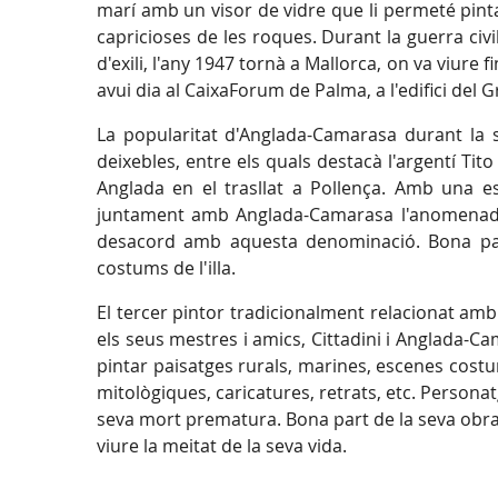
marí amb un visor de vidre que li permeté pint
capricioses de les roques. Durant la guerra civi
d'exili, l'any 1947 tornà a Mallorca, on va viure 
avui dia al CaixaForum de Palma, a l'edifici del G
La popularitat d'Anglada-Camarasa durant la s
deixebles, entre els quals destacà l'argentí Tito 
Anglada en el trasllat a Pollença. Amb una est
juntament amb Anglada-Camarasa l'anomenada 
desacord amb aquesta denominació. Bona part
costums de l'illa.
El tercer pintor tradicionalment relacionat amb
els seus mestres i amics, Cittadini i Anglada-
pintar paisatges rurals, marines, escenes cost
mitològiques, caricatures, retrats, etc. Personat
seva mort prematura. Bona part de la seva obra 
viure la meitat de la seva vida.