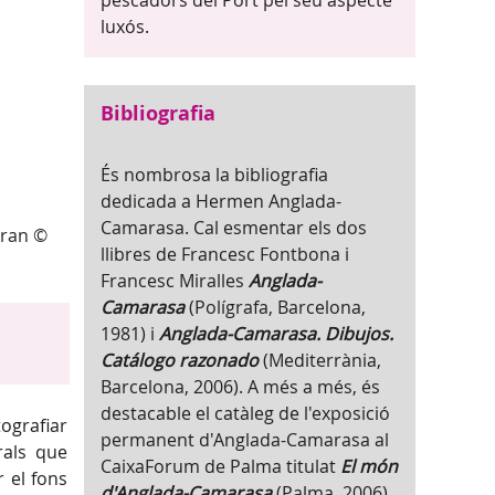
pescadors del Port pel seu aspecte
luxós.
Bibliografia
És nombrosa la bibliografia
dedicada a Hermen Anglada-
Camarasa. Cal esmentar els dos
Gran ©
llibres de Francesc Fontbona i
Francesc Miralles
Anglada-
Camarasa
(Polígrafa, Barcelona,
1981) i
Anglada-Camarasa. Dibujos.
Catálogo razonado
(Mediterrània,
Barcelona, 2006). A més a més, és
destacable el catàleg de l'exposició
ografiar
permanent d'Anglada-Camarasa al
rals que
CaixaForum de Palma titulat
El món
 el fons
d'Anglada-Camarasa
(Palma, 2006).