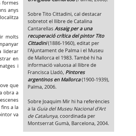
s formes
guns anys
Sobre Tito Cittadini, cal destacar
localitza
sobretot el llibre de Catalina
Cantarellas
Assaig per a una
recuperació crítica del pintor Tito
ir molts
Cittadini
(1886-1960), editat per
companyar
l'Ajuntament de Palma i el Museu
 liderar
de Mallorca el 1983. També hi ha
strar en
informació valuosa al llibre de
natges i
Francisca Lladó,
Pintores
argentinos en Mallorca
(1900-1939),
 jove que
Palma, 2006.
a obra a
 escenes
Sobre Joaquim Mir hi ha referències
fins a la
a la
Guia del Museu Nacional d'Art
intor va
de Catalunya
, coordinada per
Montserrat Gumà, Barcelona, 2004.