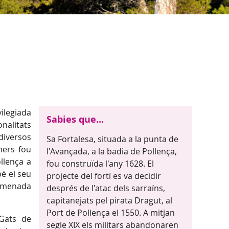
ilegiada
Sabies que...
onalitats
 diversos
Sa Fortalesa, situada a la punta de
mers fou
l'Avançada, a la badia de Pollença,
llença a
fou construïda l'any 1628. El
bé el seu
projecte del fortí es va decidir
anomenada
després de l'atac dels sarraïns,
capitanejats pel pirata Dragut, al
Port de Pollença el 1550. A mitjan
 Gats de
segle XIX els militars abandonaren