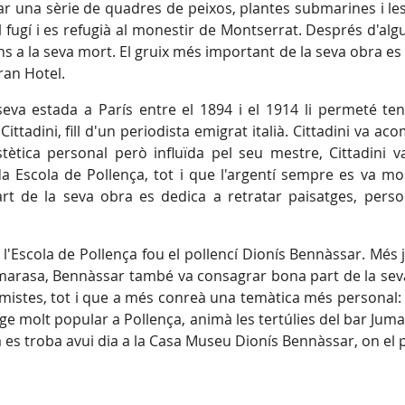
ar una sèrie de quadres de peixos, plantes submarines i le
l fugí i es refugià al monestir de Montserrat. Després d'al
fins a la seva mort. El gruix més important de la seva obra es 
ran Hotel.
eva estada a París entre el 1894 i el 1914 li permeté ten
Cittadini, fill d'un periodista emigrat italià. Cittadini va a
ètica personal però influïda pel seu mestre, Cittadini va
Escola de Pollença, tot i que l'argentí sempre es va mo
 de la seva obra es dedica a retratar paisatges, perso
 l'Escola de Pollença fou el pollencí Dionís Bennàssar. Més
Camarasa, Bennàssar també va consagrar bona part de la sev
umistes, tot i que a més conreà una temàtica més personal:
ge molt popular a Pollença, animà les tertúlies del bar Juma 
es troba avui dia a la Casa Museu Dionís Bennàssar, on el p