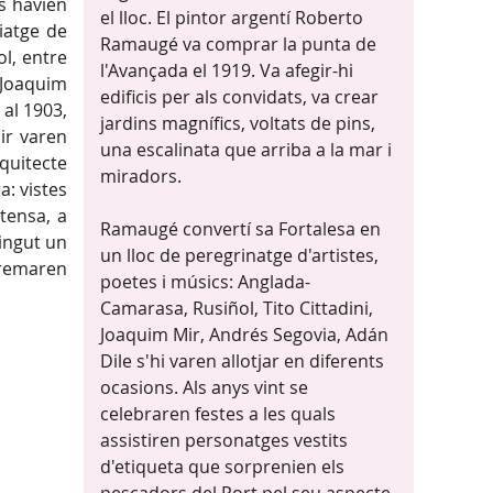
s havien
el lloc. El pintor argentí Roberto
viatge de
Ramaugé va comprar la punta de
ol, entre
l'Avançada el 1919. Va afegir-hi
. Joaquim
edificis per als convidats, va crear
 al 1903,
jardins magnífics, voltats de pins,
Mir varen
una escalinata que arriba a la mar i
rquitecte
miradors.
a: vistes
 tensa, a
Ramaugé convertí sa Fortalesa en
tingut un
un lloc de peregrinatge d'artistes,
cremaren
poetes i músics: Anglada-
Camarasa, Rusiñol, Tito Cittadini,
Joaquim Mir, Andrés Segovia, Adán
Dile s'hi varen allotjar en diferents
ocasions. Als anys vint se
celebraren festes a les quals
assistiren personatges vestits
d'etiqueta que sorprenien els