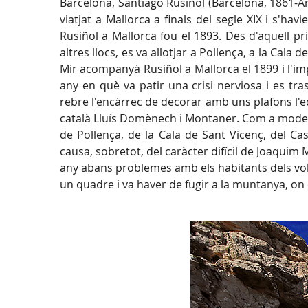
Barcelona, Santiago Rusiñol (Barcelona, 1861-Ar
viatjat a Mallorca a finals del segle XIX i s'ha
Rusiñol a Mallorca fou el 1893. Des d'aquell pri
altres llocs, es va allotjar a Pollença, a la Cal
Mir acompanyà Rusiñol a Mallorca el 1899 i l'imp
any en què va patir una crisi nerviosa i es tras
rebre l'encàrrec de decorar amb uns plafons l'ed
català Lluís Domènech i Montaner. Com a model d
de Pollença, de la Cala de Sant Vicenç, del Cast
causa, sobretot, del caràcter difícil de Joaquim Mi
any abans problemes amb els habitants dels volt
un quadre i va haver de fugir a la muntanya, on