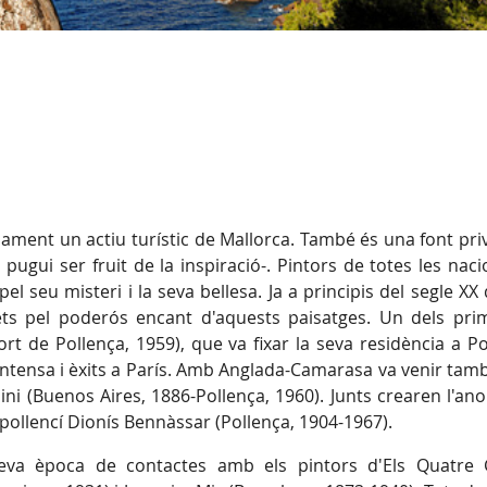
ament un actiu turístic de Mallorca. També és una font priv
 pugui ser fruit de la inspiració-. Pintors de totes les naci
pel seu misteri i la seva bellesa. Ja a principis del segle XX
ets pel poderós encant d'aquests paisatges. Un dels pri
 de Pollença, 1959), que va fixar la seva residència a Po
 intensa i èxits a París. Amb Anglada-Camarasa va venir tam
adini (Buenos Aires, 1886-Pollença, 1960). Junts crearen l'
r pollencí Dionís Bennàssar (Pollença, 1904-1967).
eva època de contactes amb els pintors d'Els Quatre