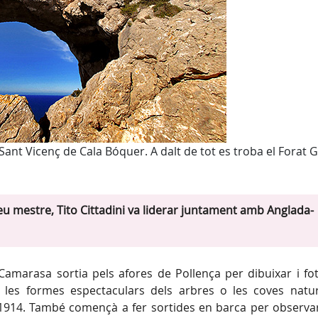
 Sant Vicenç de Cala Bóquer. A dalt de tot es troba el Forat 
eu mestre, Tito Cittadini va liderar juntament amb Anglada-
-Camarasa sortia pels afores de Pollença per dibuixar i fot
s, les formes espectaculars dels arbres o les coves natu
l 1914. També començà a fer sortides en barca per observar