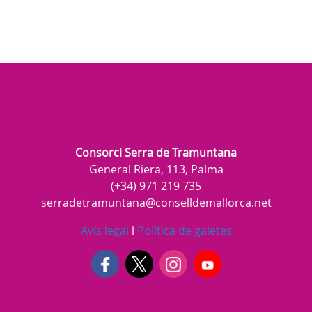
Consorci Serra de Tramuntana
General Riera, 113, Palma
(+34) 971 219 735
serradetramuntana@conselldemallorca.net
Avís legal
i
Política de galetes