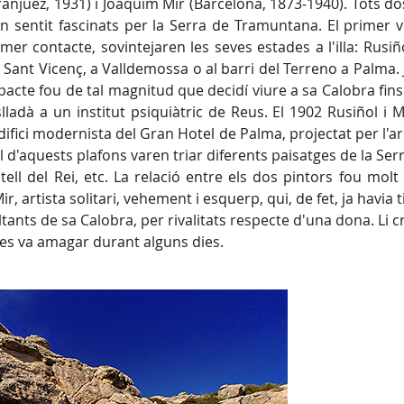
anjuez, 1931) i Joaquim Mir (Barcelona, 1873-1940). Tots do
vien sentit fascinats per la Serra de Tramuntana. El primer 
mer contacte, sovintejaren les seves estades a l'illa: Rusiñ
a de Sant Vicenç, a Valldemossa o al barri del Terreno a Palma
acte fou de tal magnitud que decidí viure a sa Calobra fins
lladà a un institut psiquiàtric de Reus. El 1902 Rusiñol i 
ifici modernista del Gran Hotel de Palma, projectat per l'a
'aquests plafons varen triar diferents paisatges de la Serr
ell del Rei, etc. La relació entre els dos pintors fou molt
r, artista solitari, vehement i esquerp, qui, de fet, ja havia 
ants de sa Calobra, per rivalitats respecte d'una dona. Li 
 es va amagar durant alguns dies.