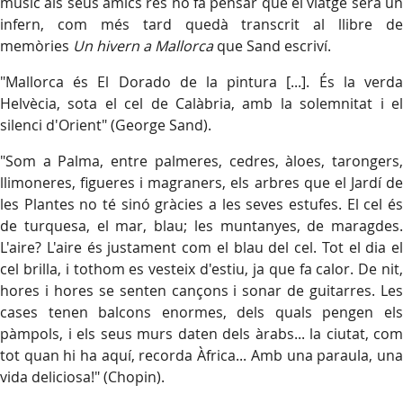
músic als seus amics res no fa pensar que el viatge serà un
infern, com més tard quedà transcrit al llibre de
memòries
Un hivern a Mallorca
que Sand escriví.
"Mallorca és El Dorado de la pintura [...]. És la verda
Helvècia, sota el cel de Calàbria, amb la solemnitat i el
silenci d'Orient" (George Sand).
"Som a Palma, entre palmeres, cedres, àloes, tarongers,
llimoneres, figueres i magraners, els arbres que el Jardí de
les Plantes no té sinó gràcies a les seves estufes. El cel és
de turquesa, el mar, blau; les muntanyes, de maragdes.
L'aire? L'aire és justament com el blau del cel. Tot el dia el
cel brilla, i tothom es vesteix d'estiu, ja que fa calor. De nit,
hores i hores se senten cançons i sonar de guitarres. Les
cases tenen balcons enormes, dels quals pengen els
pàmpols, i els seus murs daten dels àrabs... la ciutat, com
tot quan hi ha aquí, recorda Àfrica... Amb una paraula, una
vida deliciosa!" (Chopin).