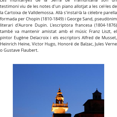
Les muntanyes de la Serra de Tramuntana són un
testimoni viu de les notes d'un piano allotjat a les cel·les de
la Cartoixa de Valldemossa. Allà s'instal·là la cèlebre parella
formada per Chopin (1810-1849) i George Sand, pseudònim
literari d'Aurore Dupin. L'escriptora francesa (1804-1876)
també va mantenir amistat amb el músic Franz Liszt, el
pintor Eugène Delacroix i els escriptors Alfred de Musset,
Heinrich Heine, Victor Hugo, Honoré de Balzac, Jules Verne
o Gustave Flaubert.