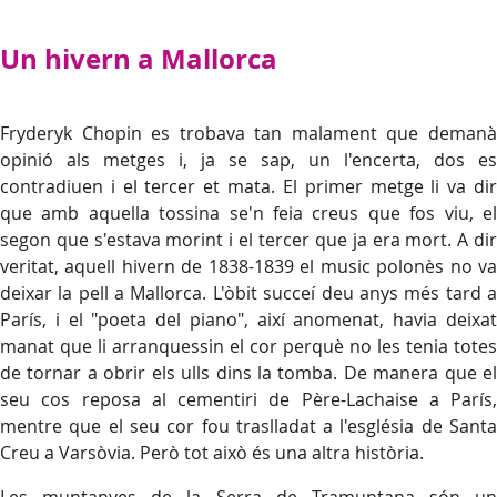
Un hivern a Mallorca
Fryderyk Chopin es trobava tan malament que demanà
opinió als metges i, ja se sap, un l'encerta, dos es
contradiuen i el tercer et mata. El primer metge li va dir
que amb aquella tossina se'n feia creus que fos viu, el
segon que s'estava morint i el tercer que ja era mort. A dir
veritat, aquell hivern de 1838-1839 el music polonès no va
deixar la pell a Mallorca. L'òbit succeí deu anys més tard a
París, i el "poeta del piano", així anomenat, havia deixat
manat que li arranquessin el cor perquè no les tenia totes
de tornar a obrir els ulls dins la tomba. De manera que el
seu cos reposa al cementiri de Père-Lachaise a París,
mentre que el seu cor fou traslladat a l'església de Santa
Creu a Varsòvia. Però tot això és una altra història.