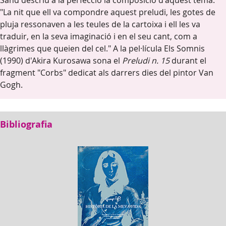
Sand descriu a la perfecció la composició d'aquest tema.
"La nit que ell va compondre aquest preludi, les gotes de
pluja ressonaven a les teules de la cartoixa i ell les va
traduir, en la seva imaginació i en el seu cant, com a
llàgrimes que queien del cel." A la pel·lícula Els Somnis
(1990) d'Akira Kurosawa sona el
Preludi n. 15
durant el
fragment "Corbs" dedicat als darrers dies del pintor Van
Gogh.
Bibliografia