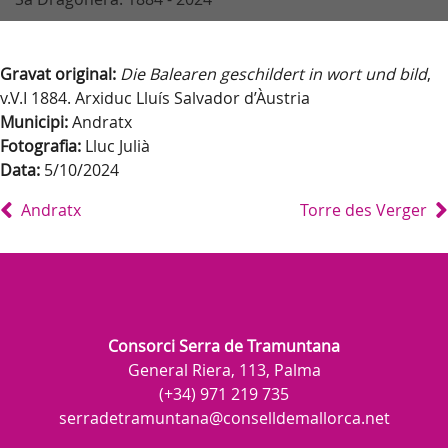
Gravat original:
Die Balearen geschildert in wort und bild
,
v.V.I 1884. Arxiduc Lluís Salvador d’Àustria
Municipi:
Andratx
Fotografia:
Lluc Julià
Data:
5/10/2024
Andratx
Torre des Verger
Consorci Serra de Tramuntana
General Riera, 113, Palma
(+34) 971 219 735
serradetramuntana@conselldemallorca.net