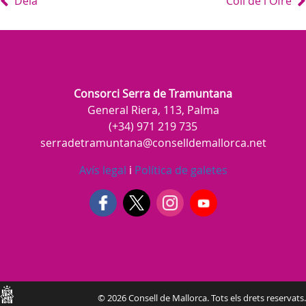
Deià
Coll de l'Ofre
Consorci Serra de Tramuntana
General Riera, 113, Palma
(+34) 971 219 735
serradetramuntana@conselldemallorca.net
Avís legal
i
Política de galetes
Consell
© 2026 Consell de Mallorca. Tots els drets reservats.