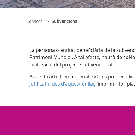
Consorci
Subvencions
La persona o entitat beneficiària de la subve
Patrimoni Mundial. A tal efecte, haurà de col·loc
realització del projecte subvencionat.
Aquest cartell, en material PVC, es pot recolli
jutificatiu des d'aquest enllaç
, imprimir-lo i pl