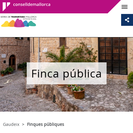
Consell de
Mallorca
Finca pública
Gaudeix
Finques públiques