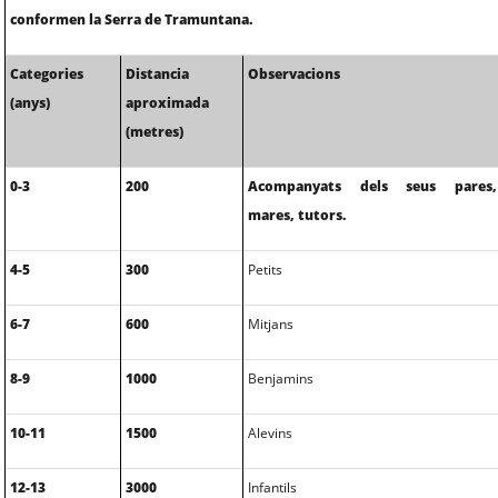
conformen la Serra de Tramuntana.
Categories
Distancia
Observacions
(anys)
aproximada
(metres)
0-3
200
Acompanyats dels seus pares,
mares, tutors.
4-5
300
Petits
6-7
600
Mitjans
8-9
1000
Benjamins
10-11
1500
Alevins
12-13
3000
Infantils