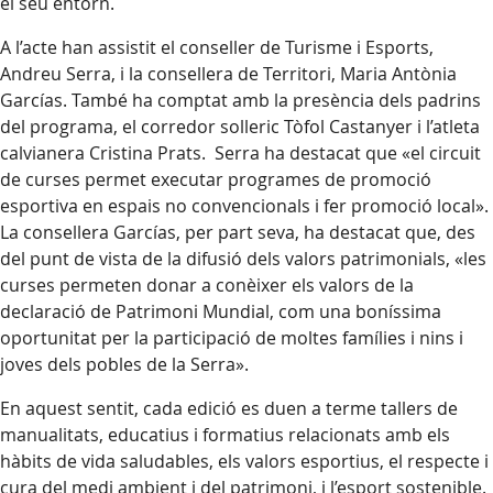
el seu entorn.
A l’acte han assistit el conseller de Turisme i Esports,
Andreu Serra, i la consellera de Territori, Maria Antònia
Garcías. També ha comptat amb la presència dels padrins
del programa, el corredor solleric Tòfol Castanyer i l’atleta
calvianera Cristina Prats. Serra ha destacat que «el circuit
de curses permet executar programes de promoció
esportiva en espais no convencionals i fer promoció local».
La consellera Garcías, per part seva, ha destacat que, des
del punt de vista de la difusió dels valors patrimonials, «les
curses permeten donar a conèixer els valors de la
declaració de Patrimoni Mundial, com una boníssima
oportunitat per la participació de moltes famílies i nins i
joves dels pobles de la Serra».
En aquest sentit, cada edició es duen a terme tallers de
manualitats, educatius i formatius relacionats amb els
hàbits de vida saludables, els valors esportius, el respecte i
cura del medi ambient i del patrimoni, i l’esport sostenible.