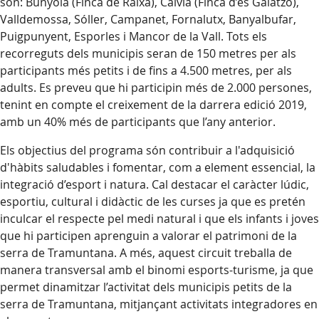
són: Bunyola (Finca de Raixa), Calvià (Finca d’es Galatzó),
Valldemossa, Sóller, Campanet, Fornalutx, Banyalbufar,
Puigpunyent, Esporles i Mancor de la Vall. Tots els
recorreguts dels municipis seran de 150 metres per als
participants més petits i de fins a 4.500 metres, per als
adults. Es preveu que hi participin més de 2.000 persones,
tenint en compte el creixement de la darrera edició 2019,
amb un 40% més de participants que l’any anterior.
Els objectius del programa són contribuir a l'adquisició
d'hàbits saludables i fomentar, com a element essencial, la
integració d’esport i natura. Cal destacar el caràcter lúdic,
esportiu, cultural i didàctic de les curses ja que es pretén
inculcar el respecte pel medi natural i que els infants i joves
que hi participen aprenguin a valorar el patrimoni de la
serra de Tramuntana. A més, aquest circuit treballa de
manera transversal amb el binomi esports-turisme, ja que
permet dinamitzar l’activitat dels municipis petits de la
serra de Tramuntana, mitjançant activitats integradores en