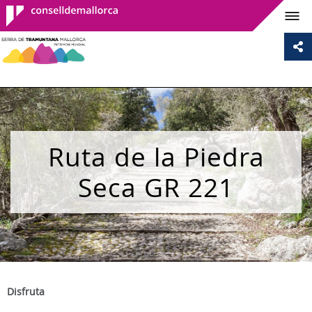
Consell de
Mallorca
Ruta de la Piedra
Seca GR 221
Disfruta