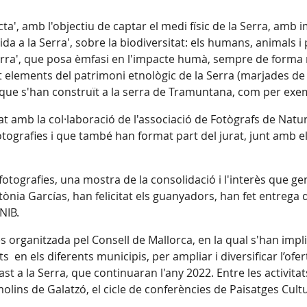
cta', amb l'objectiu de captar el medi físic de la Serra, amb 
Vida a la Serra', sobre la biodiversitat: els humans, animals
rra', que posa èmfasi en l'impacte humà, sempre de forma r
elements del patrimoni etnològic de la Serra (marjades de ped
que s'han construït a la serra de Tramuntana, com per exem
 amb la col·laboració de l'associació de Fotògrafs de Natur
ografies i que també han format part del jurat, junt amb el di
otografies, una mostra de la consolidació i l'interès que g
tònia Garcías, han felicitat els guanyadors, han fet entrega d
NIB.
s organitzada pel Consell de Mallorca, en la qual s'han impl
s en els diferents municipis, per ampliar i diversificar l’ofe
ast a la Serra, que continuaran l'any 2022. Entre les activita
molins de Galatzó, el cicle de conferències de Paisatges Cultu