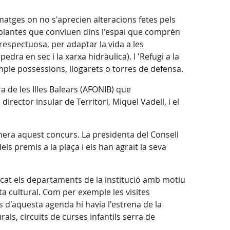
imatges on no s'aprecien alteracions fetes pels
 i plantes que conviuen dins l'espai que comprèn
espectuosa, per adaptar la vida a les
ra en sec i la xarxa hidràulica). I 'Refugi a la
ple possessions, llogarets o torres de defensa.
a de les Illes Balears (AFONIB) que
rector insular de Territori, Miquel Vadell, i el
enera aquest concurs. La presidenta del Consell
els premis a la plaça i els han agraït la seva
icat els departaments de la institució amb motiu
rta cultural. Com per exemple les visites
ts d'aquesta agenda hi havia l'estrena de la
rals, circuits de curses infantils serra de