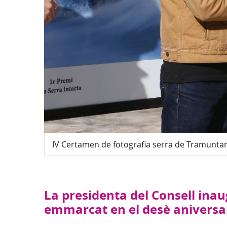
IV Certamen de fotografia serra de Tramunta
La presidenta del Consell ina
emmarcat en el desè aniversar