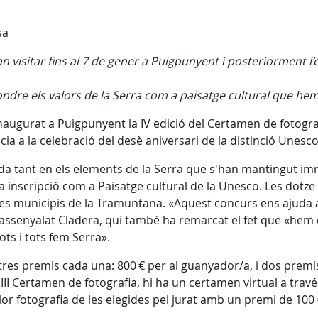
sa
visitar fins al 7 de gener a Puigpunyent i posteriorment l’e
ndre els valors de la Serra com a paisatge cultural que hem
inaugurat a Puigpunyent la IV edició del Certamen de fotograf
ncia a la celebració del desè aniversari de la distinció Unes
ada tant en els elements de la Serra que s'han mantingut i
a inscripció com a Paisatge cultural de la Unesco. Les dotze
es municipis de la Tramuntana. «Aquest concurs ens ajuda a
assenyalat Cladera, qui també ha remarcat el fet que «hem 
ots i tots fem Serra».
res premis cada una: 800 € per al guanyador/a, i dos premis
l III Certamen de fotografia, hi ha un certamen virtual a trav
or fotografia de les elegides pel jurat amb un premi de 100 