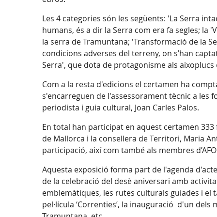
Les 4 categories són les següents: 'La Serra inta
humans, és a dir la Serra com era fa segles; la '
la serra de Tramuntana; 'Transformació de la Se
condicions adverses del terreny, on s’han captat 
Serra', que dota de protagonisme als aixoplucs 
Com a la resta d'edicions el certamen ha comptat
s'encarreguen de l'assessorament tècnic a les fot
periodista i guia cultural, Joan Carles Palos.
En total han participat en aquest certamen 333 f
de Mallorca i la consellera de Territori, Maria An
participació, així com també als membres d’AFO
Aquesta exposició forma part de l'agenda d'acte
de la celebració del desè aniversari amb activitat
emblemàtiques, les rutes culturals guiades i el t
pel·lícula ‘Correnties’, la inauguració d'un dels 
Tramuntana, etc.