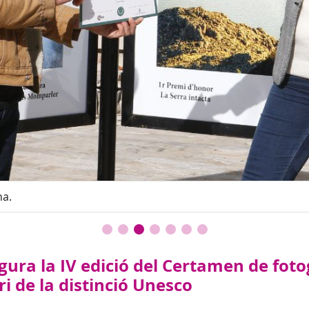
na.
ugura la IV edició del Certamen de fo
i de la distinció Unesco