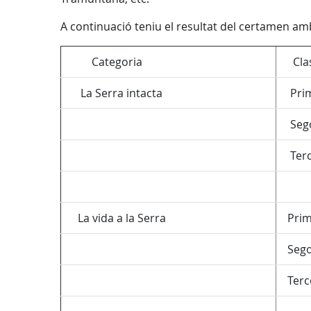
A continuació teniu el resultat del certamen amb l
Categoria
Class
La Serra intacta
Prim
Sego
Terce
La vida a la Serra
Prime
Sego
Terce