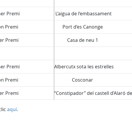
r Premi
L’aigua de l’embassament
n Premi
Port d’es Canonge
r Premi
Casa de neu 1
r Premi
Albercutx sota les estrelles
n Premi
Cosconar
r Premi
“Constipador” del castell d’Alaró de
clic
aquí
.