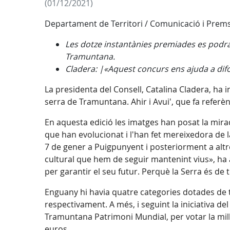
(01/12/2021)
Departament de Territori / Comunicació i Prem
Les dotze instantànies premiades es podran 
Tramuntana.
Cladera: |«Aquest concurs ens ajuda a difo
La presidenta del Consell, Catalina Cladera, ha 
serra de Tramuntana. Ahir i Avui', que fa referè
En aquesta edició les imatges han posat la mir
que han evolucionat i l'han fet mereixedora de l
7 de gener a Puigpunyent i posteriorment a altr
cultural que hem de seguir mantenint vius», ha 
per garantir el seu futur. Perquè la Serra és de t
Enguany hi havia quatre categories dotades de t
respectivament. A més, i seguint la iniciativa de
Tramuntana Patrimoni Mundial, per votar la mill
euros.