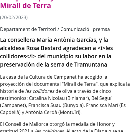
Mirall de Terra
(20/02/2023)
Departament de Territori / Comunicació i premsa
La consellera Maria Antònia Garcías, y la
alcaldesa Rosa Bestard agradecen a <i>les
collidores</i> del municipio su labor en la
preservación de la serra de Tramuntana
La casa de la Cultura de Campanet ha acogido la
proyección del documental "Mirall de Terra", que explica la
historia de
les collidores
de oliva a través de cinco
testimonios: Catalina Nicolau (Biniamar), Bel Seguí
(Campanet), Francisca Suau (Bunyola), Francisca Marí (Es
Capdellà) y Antònia Cerdà (Montuïri).
El Consell de Mallorca otorgó la medalla de Honor y
gratitud 2021 a
les collidores
. Al acto de la Diada que se