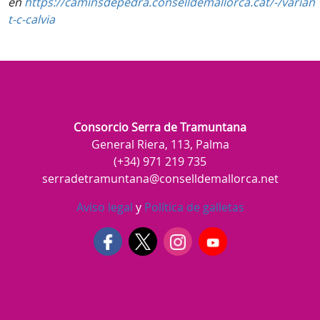
en
https://caminsdepedra.conselldemallorca.cat/-/varian
t-c-calvia
Consorcio Serra de Tramuntana
General Riera, 113, Palma
(+34) 971 219 735
serradetramuntana@conselldemallorca.net
Aviso legal
y
Política de galletas