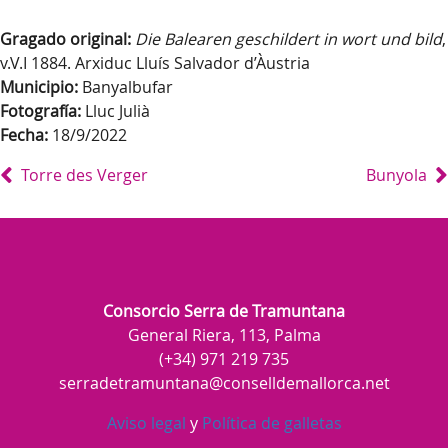
Gragado original:
Die Balearen geschildert in wort und bild
,
v.V.I 1884. Arxiduc Lluís Salvador d’Àustria
Municipio:
Banyalbufar
Fotografía:
Lluc Julià
Fecha:
18/9/2022
Torre des Verger
Bunyola
Consorcio Serra de Tramuntana
General Riera, 113, Palma
(+34) 971 219 735
serradetramuntana@conselldemallorca.net
Aviso legal
y
Política de galletas