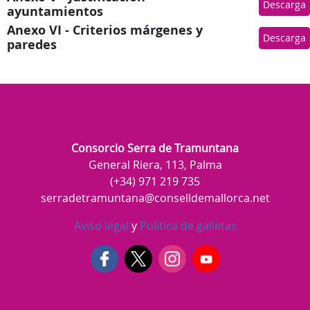
Descarga
ayuntamientos
Anexo VI - Criterios márgenes y
Descarga
paredes
Consorcio Serra de Tramuntana
General Riera, 113, Palma
(+34) 971 219 735
serradetramuntana@conselldemallorca.net
Aviso legal
y
Política de galletas