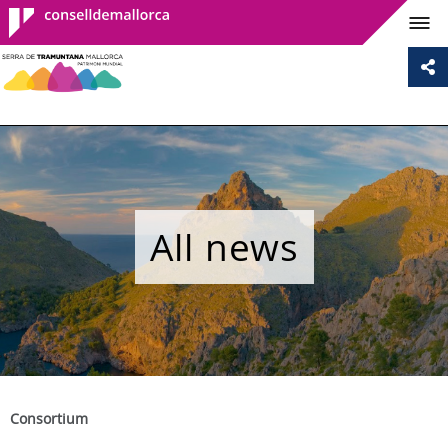
Consell de
Mallorca
All news
Consortium