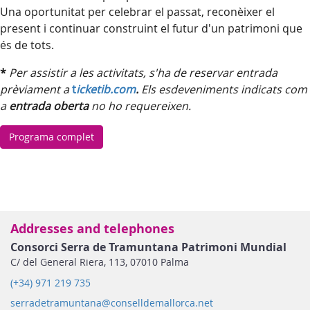
Una oportunitat per celebrar el passat, reconèixer el
present i continuar construint el futur d'un patrimoni que
és de tots.
*
Per assistir a les activitats, s'ha de reservar entrada
prèviament a
t
icketib.com
.
Els esdeveniments indicats com
a
entrada oberta
no ho requereixen.
Programa complet
Addresses and telephones
Consorci Serra de Tramuntana Patrimoni Mundial
C/ del General Riera, 113, 07010 Palma
(+34) 971 219 735
serradetramuntana@conselldemallorca.net