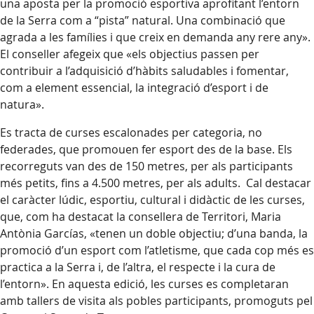
una aposta per la promoció esportiva aprofitant l’entorn
de la Serra com a “pista” natural. Una combinació que
agrada a les famílies i que creix en demanda any rere any».
El conseller afegeix que «els objectius passen per
contribuir a l’adquisició d’hàbits saludables i fomentar,
com a element essencial, la integració d’esport i de
natura».
Es tracta de curses escalonades per categoria, no
federades, que promouen fer esport des de la base. Els
recorreguts van des de 150 metres, per als participants
més petits, fins a 4.500 metres, per als adults. Cal destacar
el caràcter lúdic, esportiu, cultural i didàctic de les curses,
que, com ha destacat la consellera de Territori, Maria
Antònia Garcías, «tenen un doble objectiu; d’una banda, la
promoció d’un esport com l’atletisme, que cada cop més es
practica a la Serra i, de l’altra, el respecte i la cura de
l’entorn». En aquesta edició, les curses es completaran
amb tallers de visita als pobles participants, promoguts pel