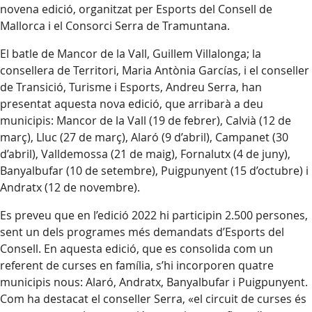
novena edició, organitzat per Esports del Consell de
Mallorca i el Consorci Serra de Tramuntana.
El batle de Mancor de la Vall, Guillem Villalonga; la
consellera de Territori, Maria Antònia Garcías, i el conseller
de Transició, Turisme i Esports, Andreu Serra, han
presentat aquesta nova edició, que arribarà a deu
municipis: Mancor de la Vall (19 de febrer), Calvià (12 de
març), Lluc (27 de març), Alaró (9 d’abril), Campanet (30
d’abril), Valldemossa (21 de maig), Fornalutx (4 de juny),
Banyalbufar (10 de setembre), Puigpunyent (15 d’octubre) i
Andratx (12 de novembre).
Es preveu que en l’edició 2022 hi participin 2.500 persones,
sent un dels programes més demandats d’Esports del
Consell. En aquesta edició, que es consolida com un
referent de curses en família, s’hi incorporen quatre
municipis nous: Alaró, Andratx, Banyalbufar i Puigpunyent.
Com ha destacat el conseller Serra, «el circuit de curses és