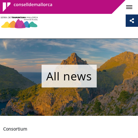
Consell de
Mallorca
All news
Consortium