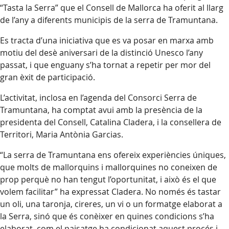
“Tasta la Serra” que el Consell de Mallorca ha oferit al llarg
de l’any a diferents municipis de la serra de Tramuntana.
Es tracta d’una iniciativa que es va posar en marxa amb
motiu del desè aniversari de la distinció Unesco l’any
passat, i que enguany s’ha tornat a repetir per mor del
gran èxit de participació.
L’activitat, inclosa en l’agenda del Consorci Serra de
Tramuntana, ha comptat avui amb la presència de la
presidenta del Consell, Catalina Cladera, i la consellera de
Territori, Maria Antònia Garcias.
“La serra de Tramuntana ens ofereix experiències úniques,
que molts de mallorquins i mallorquines no coneixen de
prop perquè no han tengut l’oportunitat, i això és el que
volem facilitar” ha expressat Cladera. No només és tastar
un oli, una taronja, cireres, un vi o un formatge elaborat a
la Serra, sinó que és conèixer en quines condicions s’ha
elaborat, com el paisatge ha condicionat aquest procés i