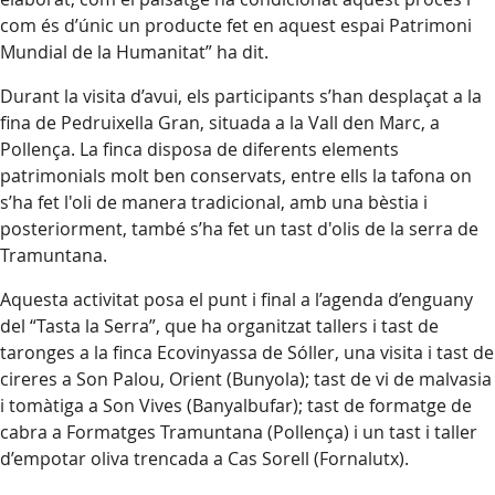
com és d’únic un producte fet en aquest espai Patrimoni
Mundial de la Humanitat” ha dit.
Durant la visita d’avui, els participants s’han desplaçat a la
fina de Pedruixella Gran, situada a la Vall den Marc, a
Pollença. La finca disposa de diferents elements
patrimonials molt ben conservats, entre ells la tafona on
s’ha fet l'oli de manera tradicional, amb una bèstia i
posteriorment, també s’ha fet un tast d'olis de la serra de
Tramuntana.
Aquesta activitat posa el punt i final a l’agenda d’enguany
del “Tasta la Serra”, que ha organitzat tallers i tast de
taronges a la finca Ecovinyassa de Sóller, una visita i tast de
cireres a Son Palou, Orient (Bunyola); tast de vi de malvasia
i tomàtiga a Son Vives (Banyalbufar); tast de formatge de
cabra a Formatges Tramuntana (Pollença) i un tast i taller
d’empotar oliva trencada a Cas Sorell (Fornalutx).