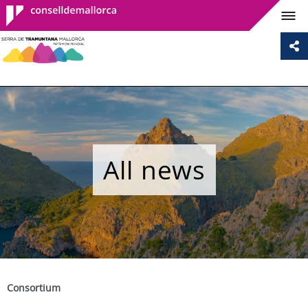
Consell de
Mallorca
All news
Consortium