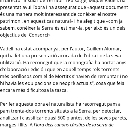
El director insular de Territori i Paisatge, Miquel Vadell, ha
presentat avui l’obra i ha assegurat que «aquest document
és una manera molt interessant de conèixer el nostre
patrimoni, en aquest cas natural» i ha afegit que «com ja
sabem, conèixer la Serra és estimar-la, per això és un dels
objectius del Consorci».
Vadell ha estat acompanyat per l’autor, Guillem Alomar,
qui ha fet una presentació acurada de l’obra i de la seva
utilització. Ha
reconegut que la monografia ha portat anys
d'elaboració i edició i que en aquell temps "els torrents
més perillosos com el de Mortitx s'havien de remuntar i no
hi havia les equipacions de neoprè actuals", cosa que feia
encara més dificultosa la tasca.
Per fer aquesta obra el naturalista ha recorregut pam a
pam
trenta-dos
torrents situats a la Serra, per detectar,
analitzar i classificar quasi 500 plantes, de les seves parets,
marges i llits. A
Flora dels canons càrstics de la serra de