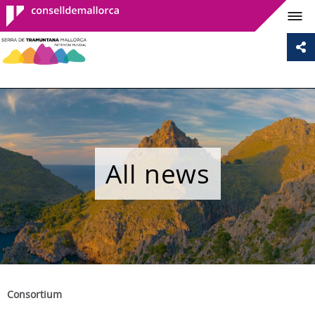
Consell de
Mallorca
All news
Consortium