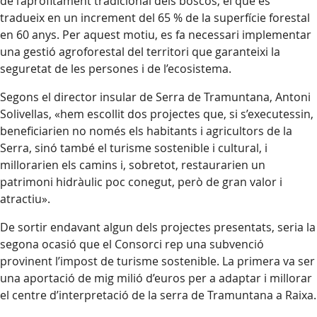
de l’aprofitament tradicional dels boscos; el que es
tradueix en un increment del 65 % de la superfície forestal
en 60 anys. Per aquest motiu, es fa necessari implementar
una gestió agroforestal del territori que garanteixi la
seguretat de les persones i de l’ecosistema.
Segons el director insular de Serra de Tramuntana, Antoni
Solivellas, «hem escollit dos projectes que, si s’executessin,
beneficiarien no només els habitants i agricultors de la
Serra, sinó també el turisme sostenible i cultural, i
millorarien els camins i, sobretot, restaurarien un
patrimoni hidràulic poc conegut, però de gran valor i
atractiu».
De sortir endavant algun dels projectes presentats, seria la
segona ocasió que el Consorci rep una subvenció
provinent l’impost de turisme sostenible. La primera va ser
una aportació de mig milió d’euros per a adaptar i millorar
el centre d’interpretació de la serra de Tramuntana a Raixa.