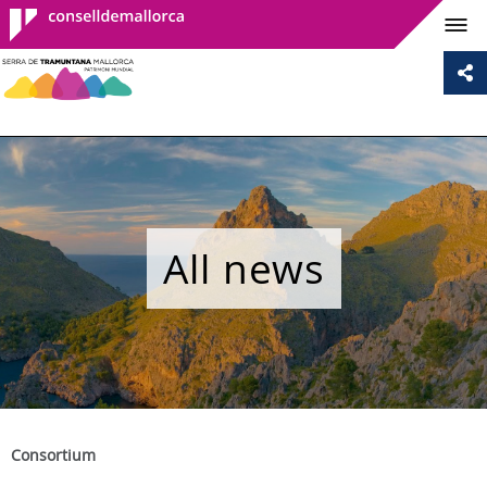
Consell de
Mallorca
All news
Consortium