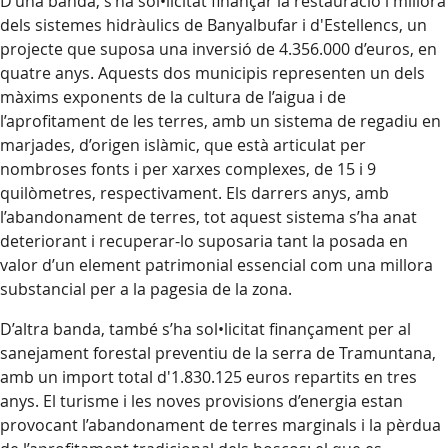
D’una banda, s’ha sol•licitat finançar la restauració i millora
dels sistemes hidràulics de Banyalbufar i d'Estellencs, un
projecte que suposa una inversió de 4.356.000 d’euros, en
quatre anys. Aquests dos municipis representen un dels
màxims exponents de la cultura de l’aigua i de
l’aprofitament de les terres, amb un sistema de regadiu en
marjades, d’origen islàmic, que està articulat per
nombroses fonts i per xarxes complexes, de 15 i 9
quilòmetres, respectivament. Els darrers anys, amb
l’abandonament de terres, tot aquest sistema s’ha anat
deteriorant i recuperar-lo suposaria tant la posada en
valor d’un element patrimonial essencial com una millora
substancial per a la pagesia de la zona.
D’altra banda, també s’ha sol•licitat finançament per al
sanejament forestal preventiu de la serra de Tramuntana,
amb un import total d'1.830.125 euros repartits en tres
anys. El turisme i les noves provisions d’energia estan
provocant l’abandonament de terres marginals i la pèrdua