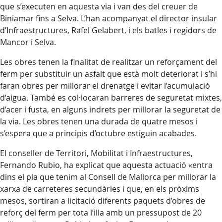
que s’executen en aquesta via i van des del creuer de
Biniamar fins a Selva. L’han acompanyat el director insular
d’Infraestructures, Rafel Gelabert, i els batles i regidors de
Mancor i Selva.
Les obres tenen la finalitat de realitzar un reforçament del
ferm per substituir un asfalt que està molt deteriorat i s’hi
faran obres per millorar el drenatge i evitar l’acumulació
d’aigua. També es col·locaran barreres de seguretat mixtes,
d’acer i fusta, en alguns indrets per millorar la seguretat de
la via. Les obres tenen una durada de quatre mesos i
s’espera que a principis d’octubre estiguin acabades.
El conseller de Territori, Mobilitat i Infraestructures,
Fernando Rubio, ha explicat que aquesta actuació «entra
dins el pla que tenim al Consell de Mallorca per millorar la
xarxa de carreteres secundàries i que, en els pròxims
mesos, sortiran a licitació diferents paquets d’obres de
reforç del ferm per tota l’illa amb un pressupost de 20