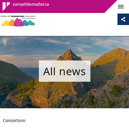
Consell de
Mallorca
All news
Consortium