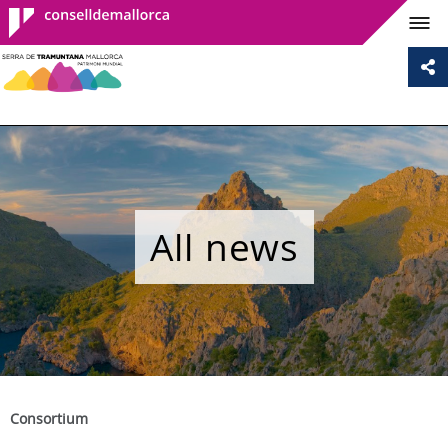
Consell de
Mallorca
All news
Consortium