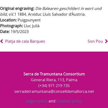
Original engraving:
Die Balearen geschildert in wort und
bild
, v.V.1 1884. Arxiduc Lluís Salvador d’Àustria.
Location:
Puigpunyent
Photograph:
Lluc Julià
Date:
19/5/2023
Platja de cala Barques
Son Pou
Serra de Tramuntana Consortium
General Riera, 113, Palma
(+34) 971 219 735
serradetramuntana@conselldemallorca.net
Legal notice
and
Cookies policy