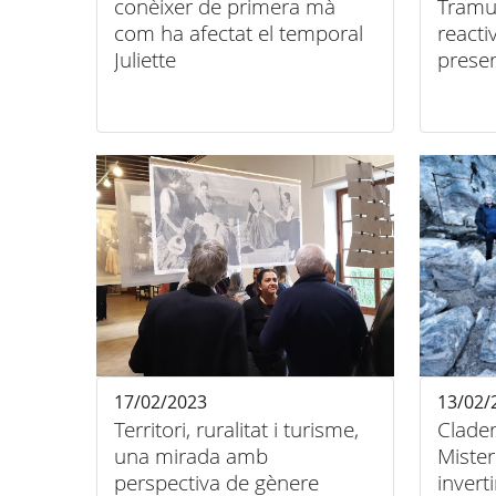
conèixer de primera mà
Tramu
com ha afectat el temporal
reacti
Juliette
prese
Mundi
17/02/2023
13/02/
Territori, ruralitat i turisme,
Clader
una mirada amb
Mister
perspectiva de gènere
invert