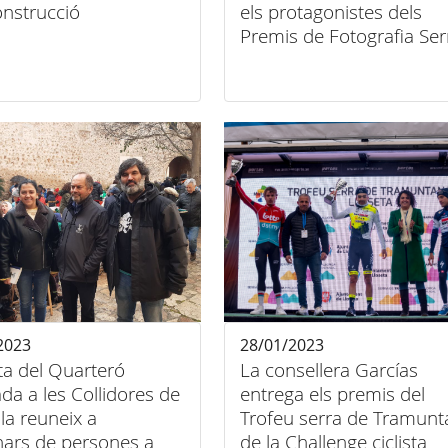
onstrucció
els protagonistes dels
Premis de Fotografia Ser
de Tramuntana 2023
2023
28/01/2023
ta del Quarteró
La consellera Garcías
da a les Collidores de
entrega els premis del
la reuneix a
Trofeu serra de Tramunt
nars de persones a
de la Challenge ciclista