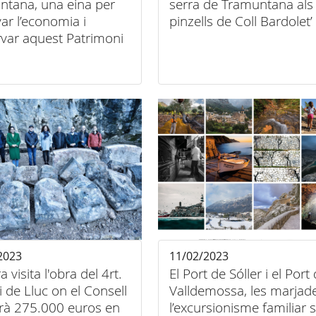
ntana, una eina per
serra de Tramuntana als
var l’economia i
pinzells de Coll Bardolet’
rvar aquest Patrimoni
al
2023
11/02/2023
a visita l'obra del 4rt.
El Port de Sóller i el Port
i de Lluc on el Consell
Valldemossa, les marjade
irà 275.000 euros en
l’excursionisme familiar 