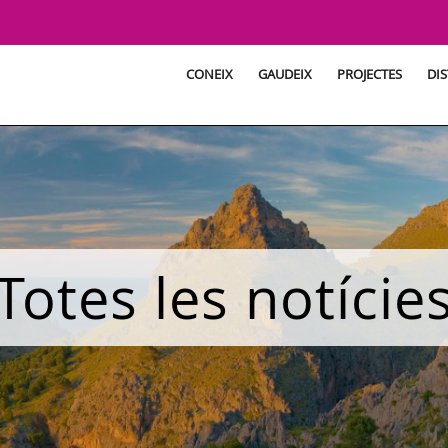
CONEIX
GAUDEIX
PROJECTES
DIS
Totes les notície