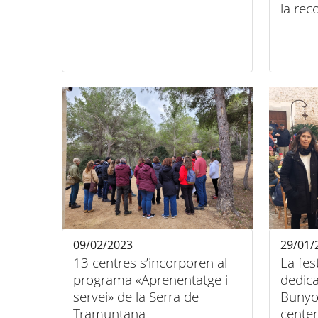
la rec
09/02/2023
29/01/
13 centres s’incorporen al
La fes
programa «Aprenentatge i
dedica
servei» de la Serra de
Bunyo
Tramuntana
cente