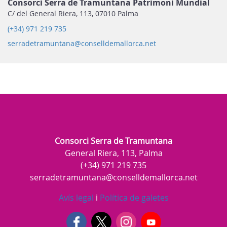
Consorci Serra de Tramuntana Patrimoni Mundial
C/ del General Riera, 113, 07010 Palma
(+34) 971 219 735
serradetramuntana@conselldemallorca.net
Consorci Serra de Tramuntana
General Riera, 113, Palma
(+34) 971 219 735
serradetramuntana@conselldemallorca.net
Avís legal
i
Política de galetes