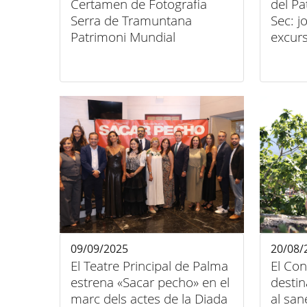
Certamen de Fotografia
del Pa
Serra de Tramuntana
Sec: j
Patrimoni Mundial
excurs
Curs d
const
09/09/2025
20/08/
El Teatre Principal de Palma
El Con
estrena «Sacar pecho» en el
destin
marc dels actes de la Diada
al san