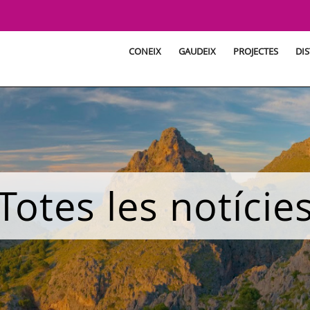
CONEIX
GAUDEIX
PROJECTES
DIS
Totes les notície