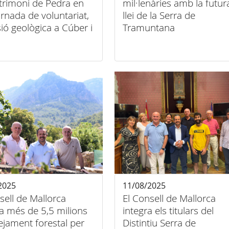
trimoni de Pedra en
mil·lenàries amb la futur
ornada de voluntariat,
llei de la Serra de
ió geològica a Cúber i
Tramuntana
’iniciació a la
rucció de marges
2025
11/08/2025
sell de Mallorca
El Consell de Mallorca
a més de 5,5 milions
integra els titulars del
ejament forestal per
Distintiu Serra de