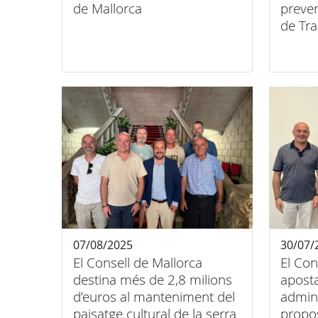
de Mallorca
preven
de Tr
07/08/2025
30/07/
El Consell de Mallorca
El Con
destina més de 2,8 milions
aposta
d’euros al manteniment del
admini
paisatge cultural de la serra
propos