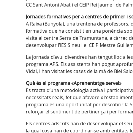
CC Sant Antoni Abat i el CEIP Rei Jaume I de Palma
Jornades formatives per a centres de primer i 
A Raixa (Bunyola), una trentena de professors, 
formativa que ha consistit en una ponència sobr
visita al centre Serra de Tramuntana, a càrrec de
desenvolupar l’IES Sineu i el CEIP Mestre Guill
La jornada d’avui divendres han tengut lloc a les
programa APS. Els assistents han pogut aprofun
Vidal, i han visitat les cases de la mà de Biel S
Què és el programa «Aprenentatge servei»
Es tracta d’una metodologia activa i participati
necessitats reals, fet que afavoreix l’establimen
programa és una oportunitat per descobrir la Se
reforçar el sentiment de pertinença i per forma
Els centres adscrits han de desenvolupar el seu p
la qual cosa han de coordinar-se amb entitats loc