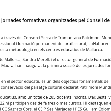
 jornades formatives organitzades pel Consell de M
, a través del Consorci Serra de Tramuntana Patrimoni Mundial
essional i formació permanent del professorat, col·laboren
esta metodologia en els centres educatius de Mallorca.
 de Mallorca, Sandra Morell, i el director general de Formac
fel Maura, han inaugurat la primera sessió de les jornades 
a en el sector educatiu és un dels objectius fonamentals d
 conservació del paisatge cultural declarat Patrimoni Mundia
ucatius, amb un total de 285 docents inscrits. D’aquests, 
s 22 hi participen des de fa tres o més cursos. Hi destaquen 
 CC Sagrats Cors, el CEIP Ses Marjades i l’IES Guillem Colom 