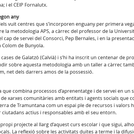
; i el CEIP Fornalutx.
segon any
dels vuit centres que s’incorporen enguany per primera veg
e la metodologia APS, a càrrec del professor de la Universi
l cap de servei del Consorci, Pep Bernales, i en la presenta
em Colom de Bunyola.
 cases de Galatzó (Calvià) i s’hi ha inscrit un centenar de p
dir sobre aquesta metodologia amb un taller a càrrec tamb
alom, net dels darrers amos de la possessió.
va que combina processos d’aprenentatge i de servei en un sol
t de xarxes comunitàries amb entitats i agents socials que co
rra de Tramuntana com un espai ple de recursos i valors hist
r ciutadans actius i responsables amb el seu entorn.
ropi projecte al llarg d’aquest curs escolar i que sigui, alh
als. La reflexió sobre les activitats duites a terme i la difu