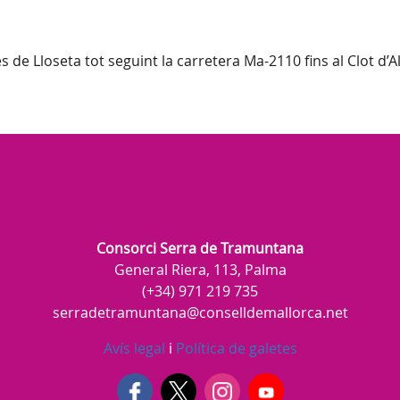
es de Lloseta tot seguint la carretera Ma-2110 fins al Clot d’
Consorci Serra de Tramuntana
General Riera, 113, Palma
(+34) 971 219 735
serradetramuntana@conselldemallorca.net
Avís legal
i
Política de galetes