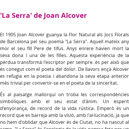
'La Serra' de Joan Alcover
El 1905 Joan Alcover guanya la Flor Natural als Jocs Florals
de Barcelona pel seu poema "La Serra". Aquell mateix any
mor el seu fill Pere de tifus. Anys enrere havien mort la
seva dona i una de les filles. Aquesta experiència de la
pèrdua transformà l'escriptor per sempre. és per això que
és conegut com el poeta del dolor. De llavors ençà Alcover
es refugia en la poesia i abandona la seva etapa anterior
més trivial per convertir-se en el poeta de la sinceritat.
És al paisatge mallorquí on troba les correspondències
simbòliques amb el seu estat d'ànim. Un esperit
d'enyorança, de record de la vida rústica. Emperò és un
record que es barreja amb la visió, amb l'al·lucinació, ja que
no hem d'oblidar que Alcover és de Ciutat, no ha nascut al