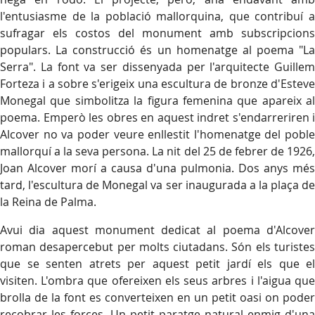
l'entusiasme de la població mallorquina, que contribuí a
sufragar els costos del monument amb subscripcions
populars. La construcció és un homenatge al poema "La
Serra". La font va ser dissenyada per l'arquitecte Guillem
Forteza i a sobre s'erigeix una escultura de bronze d'Esteve
Monegal que simbolitza la figura femenina que apareix al
poema. Emperò les obres en aquest indret s'endarreriren i
Alcover no va poder veure enllestit l'homenatge del poble
mallorquí a la seva persona. La nit del 25 de febrer de 1926,
Joan Alcover morí a causa d'una pulmonia. Dos anys més
tard, l'escultura de Monegal va ser inaugurada a la plaça de
la Reina de Palma.
Avui dia aquest monument dedicat al poema d'Alcover
roman desapercebut per molts ciutadans. Són els turistes
que se senten atrets per aquest petit jardí els que el
visiten. L'ombra que ofereixen els seus arbres i l'aigua que
brolla de la font es converteixen en un petit oasi on poder
recobrar les forces. Un petit paratge natural enmig d'una