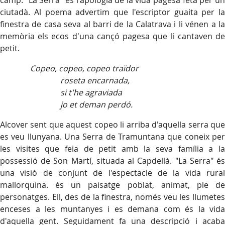
camp. "La Serra" és l'apologia de la vida pagesa feta per un
ciutadà. Al poema advertim que l'escriptor guaita per la
finestra de casa seva al barri de la Calatrava i li vénen a la
memòria els ecos d'una cançó pagesa que li cantaven de
petit.
Copeo, copeo, copeo traïdor
roseta encarnada,
si t'he agraviada
jo et deman perdó.
Alcover sent que aquest copeo li arriba d'aquella serra que
es veu llunyana. Una Serra de Tramuntana que coneix per
les visites que feia de petit amb la seva família a la
possessió de Son Martí, situada al Capdellà. "La Serra" és
una visió de conjunt de l'espectacle de la vida rural
mallorquina. és un paisatge poblat, animat, ple de
personatges. Ell, des de la finestra, només veu les llumetes
enceses a les muntanyes i es demana com és la vida
d'aquella gent. Seguidament fa una descripció i acaba