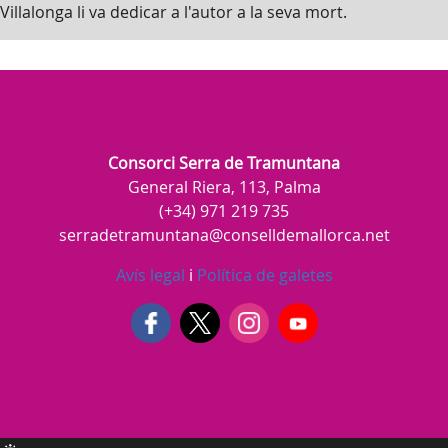
Villalonga li va dedicar a l'autor a la seva mort.
Consorci Serra de Tramuntana
General Riera, 113, Palma
(+34) 971 219 735
serradetramuntana@conselldemallorca.net
Avís legal
i
Política de galetes