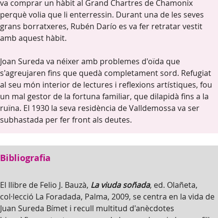
va comprar un hàbit al Grand Chartres de Chamonix
perquè volia que li enterressin. Durant una de les seves
grans borratxeres, Rubén Darío es va fer retratar vestit
amb aquest hàbit.
Joan Sureda va néixer amb problemes d'oïda que
s'agreujaren fins que quedà completament sord. Refugiat
al seu món interior de lectures i reflexions artístiques, fou
un mal gestor de la fortuna familiar, que dilapidà fins a la
ruïna. El 1930 la seva residència de Valldemossa va ser
subhastada per fer front als deutes.
Bibliografia
El llibre de Felio J. Bauzà,
La viuda soñada
, ed. Olañeta,
col·lecció La Foradada, Palma, 2009, se centra en la vida de
Juan Sureda Bímet i recull multitud d'anècdotes