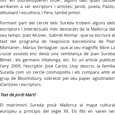
fills -en sobrevisqueren onze-, alguns dels quals també
arribaren a ser escriptors i artistes: Jacob, poeta; Pazzis,
dibuixant i escultora; i Pere, també pintor.
Formant part del cercle dels Sureda trobem alguns dels
escriptors i intel·lectuals més destacats de la Mallorca del
seu temps: Joan Alcover, Gabriel Alomar -que va escriure el
text del programa de l'exposició barcelonina de Pilar
Montaner-, Màrius Verdaguer -que al seu magnífic llibre
La
ciutat esvaïda
ens deixà una semblança de Joan Sureda
Bímet-, els germans Villalonga, etc. En un article publicat
l'any 2009, l'escriptor José Carlos Llop descriu la família
Sureda com un cercle cosmopolita i els compara amb el
grup de Bloomsbury, sobretot pel seu paper aglutinador
d'artistes i escriptors.
Text de Jordi Martí
El matrimoni Sureda posà Mallorca al mapa cultural
europeu a principis del segle XX. Els fills en varen ser