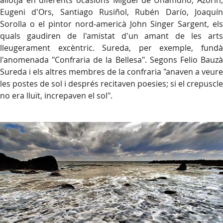
allotjà en diferents ocasions Miguel de Unamuno, Azorín,
Eugeni d'Ors, Santiago Rusiñol, Rubén Darío, Joaquín
Sorolla o el pintor nord-americà John Singer Sargent, els
quals gaudiren de l'amistat d'un amant de les arts
lleugerament excèntric. Sureda, per exemple, fundà
l'anomenada "Confraria de la Bellesa". Segons Felio Bauzà
Sureda i els altres membres de la confraria "anaven a veure
les postes de sol i després recitaven poesies; si el crepuscle
no era lluït, increpaven el sol".