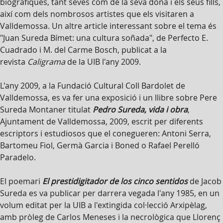
biogràfiques, tant seves com de la seva dona i els seus fills,
així com dels nombrosos artistes que els visitaren a
Valldemossa. Un altre article interessant sobre el tema és
"Juan Sureda Bímet: una cultura soñada", de Perfecto E.
Cuadrado i M. del Carme Bosch, publicat a la
revista
Caligrama
de la UIB l'any 2009.
L'any 2009, a la Fundació Cultural Coll Bardolet de
Valldemossa, es va fer una exposició i un llibre sobre Pere
Sureda Montaner titulat
Pedro Sureda, vida i obra
,
Ajuntament de Valldemossa, 2009, escrit per diferents
escriptors i estudiosos que el conegueren: Antoni Serra,
Bartomeu Fiol, Germà Garcia i Boned o Rafael Perelló
Paradelo.
El poemari
El prestidigitador de los cinco sentidos
de Jacob
Sureda es va publicar per darrera vegada l'any 1985, en un
volum editat per la UIB a l'extingida col·lecció Arxipèlag,
amb pròleg de Carlos Meneses i la necrològica que Llorenç