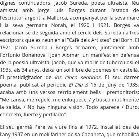
dignes continuadors. Jacob Sureda, poeta ultraista, féu
amistat amb Jorge Luis Borges durant l'estada de
l'escriptor argentí a Mallorca, acompanyat per la seva mare
i la seva germana Norah, el 1920 i 1921. Borges va
relacionar-se de seguida amb el cercle dels Sureda i altres
escriptors que es reunien al "Cafè dels Artistes" del Born. El
1921 Jacob Sureda i Borges firmaren, juntament amb
Fortunio Bonanova i Joan Alomar, un manifest en defensa
de la poesia ultraista. Jacob, que va morir de tuberculosi el
1935, als 34 anys, deixà un sol llibre de poemes en castellà,
El prestidigitador de
los cinco sentidos
. El seu darrer
poema, publicat al periòdic
El Dia
el 16 de juny de 1935
acaba amb uns versos terriblement bells i premonitoris:
"Me cansa, me repele, me enloquece, / y busco inútilmente
la salida. / No hay ninguna visión. Todo aparece / Duro,
concreto, fuerte y perfilado".
El seu germà Pere va viure fins al 1972, instal·lat des de
l'any 1937 en un molí fariner de sa Cabaneta, que rehabilità