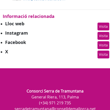
Informació relacionada
Lloc web
Visita
Instagram
Visita
Facebook
Visita
X
Visita
Consorci Serra de Tramuntana
General Riera, 113, Palma
(+34) 971 219 735
serradetramuntana@conselldemallorca.net