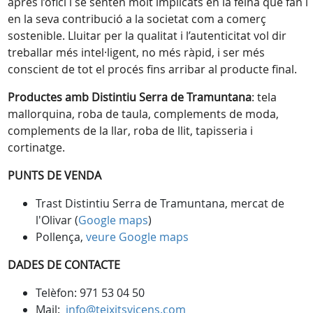
après l’ofici i se senten molt implicats en la feina que fan i
en la seva contribució a la societat com a comerç
sostenible. Lluitar per la qualitat i l’autenticitat vol dir
treballar més intel·ligent, no més ràpid, i ser més
conscient de tot el procés fins arribar al producte final.
Productes amb Distintiu Serra de Tramuntana
: tela
mallorquina, roba de taula, complements de moda,
complements de la llar, roba de llit, tapisseria i
cortinatge.
PUNTS DE VENDA
Trast Distintiu Serra de Tramuntana, mercat de
l'Olivar (
Google maps
)
Pollença,
veure Google maps
DADES DE CONTACTE
Telèfon: 971 53 04 50
Mail:
info@teixitsvicens.com