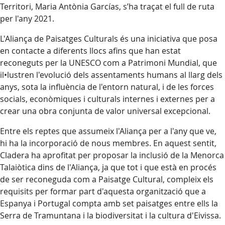
Territori, Maria Antònia Garcías, s’ha traçat el full de ruta
per l'any 2021.
L'Aliança de Paisatges Culturals és una iniciativa que posa
en contacte a diferents llocs afins que han estat
reconeguts per la UNESCO com a Patrimoni Mundial, que
il•lustren l'evolució dels assentaments humans al llarg dels
anys, sota la influència de l'entorn natural, i de les forces
socials, econòmiques i culturals internes i externes per a
crear una obra conjunta de valor universal excepcional.
Entre els reptes que assumeix l'Aliança per a l'any que ve,
hi ha la incorporació de nous membres. En aquest sentit,
Cladera ha aprofitat per proposar la inclusió de la Menorca
Talaiòtica dins de l'Aliança, ja que tot i que està en procés
de ser reconeguda com a Paisatge Cultural, compleix els
requisits per formar part d'aquesta organització que a
Espanya i Portugal compta amb set paisatges entre ells la
Serra de Tramuntana i la biodiversitat i la cultura d'Eivissa.