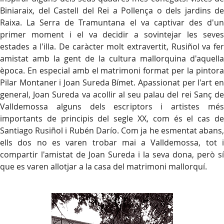
Biniaraix, del Castell del Rei a Pollença o dels jardins de
Raixa. La Serra de Tramuntana el va captivar des d'un
primer moment i el va decidir a sovintejar les seves
estades a l'illa. De caràcter molt extravertit, Rusiñol va fer
amistat amb la gent de la cultura mallorquina d'aquella
època. En especial amb el matrimoni format per la pintora
Pilar Montaner i Joan Sureda Bímet. Apassionat per l'art en
general, Joan Sureda va acollir al seu palau del rei Sanç de
Valldemossa alguns dels escriptors i artistes més
importants de principis del segle XX, com és el cas de
Santiago Rusiñol i Rubén Darío. Com ja he esmentat abans,
ells dos no es varen trobar mai a Valldemossa, tot i
compartir l'amistat de Joan Sureda i la seva dona, però sí
que es varen allotjar a la casa del matrimoni mallorquí.