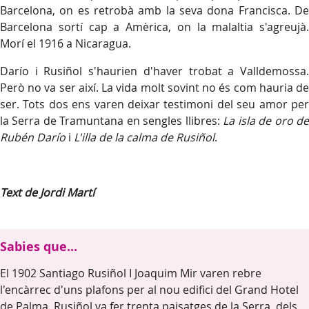
Barcelona, on es retrobà amb la seva dona Francisca. De
Barcelona sortí cap a Amèrica, on la malaltia s'agreujà.
Morí el 1916 a Nicaragua.
Darío i Rusiñol s'haurien d'haver trobat a Valldemossa.
Però no va ser així. La vida molt sovint no és com hauria de
ser. Tots dos ens varen deixar testimoni del seu amor per
la Serra de Tramuntana en sengles llibres:
La isla de oro d
Rubén Darío
i
L'illa de la calma de Rusiñol
.
Text de Jordi Martí
Sabies que...
El 1902 Santiago Rusiñol I Joaquim Mir varen rebre
l'encàrrec d'uns plafons per al nou edifici del Grand Hotel
de Palma. Rusiñol va fer trenta paisatges de la Serra, dels