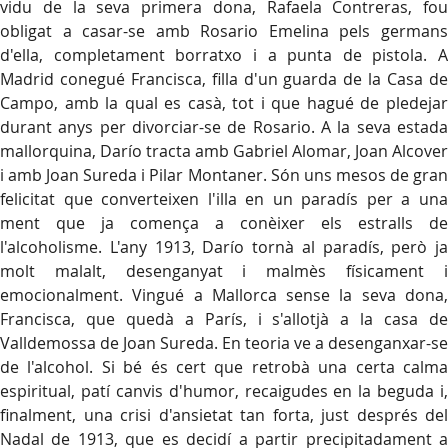
vidu de la seva primera dona, Rafaela Contreras, fou
obligat a casar-se amb Rosario Emelina pels germans
d'ella, completament borratxo i a punta de pistola. A
Madrid conegué Francisca, filla d'un guarda de la Casa de
Campo, amb la qual es casà, tot i que hagué de pledejar
durant anys per divorciar-se de Rosario. A la seva estada
mallorquina, Darío tracta amb Gabriel Alomar, Joan Alcover
i amb Joan Sureda i Pilar Montaner. Són uns mesos de gran
felicitat que converteixen l'illa en un paradís per a una
ment que ja comença a conèixer els estralls de
l'alcoholisme. L'any 1913, Darío tornà al paradís, però ja
molt malalt, desenganyat i malmès físicament i
emocionalment. Vingué a Mallorca sense la seva dona,
Francisca, que quedà a París, i s'allotjà a la casa de
Valldemossa de Joan Sureda. En teoria ve a desenganxar-se
de l'alcohol. Si bé és cert que retrobà una certa calma
espiritual, patí canvis d'humor, recaigudes en la beguda i,
finalment, una crisi d'ansietat tan forta, just després del
Nadal de 1913, que es decidí a partir precipitadament a