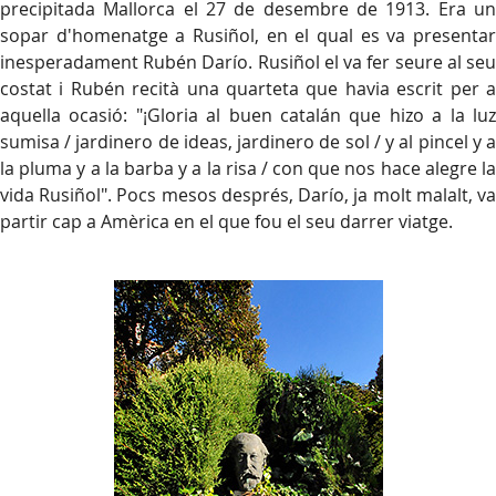
precipitada Mallorca el 27 de desembre de 1913. Era un
sopar d'homenatge a Rusiñol, en el qual es va presentar
inesperadament Rubén Darío. Rusiñol el va fer seure al seu
costat i Rubén recità una quarteta que havia escrit per a
aquella ocasió: "¡Gloria al buen catalán que hizo a la luz
sumisa / jardinero de ideas, jardinero de sol / y al pincel y a
la pluma y a la barba y a la risa / con que nos hace alegre la
vida Rusiñol". Pocs mesos després, Darío, ja molt malalt, va
partir cap a Amèrica en el que fou el seu darrer viatge.