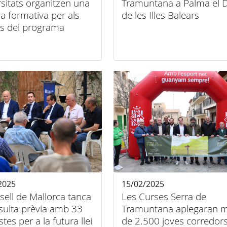
sitats organitzen una
Tramuntana a Palma el D
a formativa per als
de les Illes Balears
es del programa
entatge servei a la
 de Tramuntana»
2025
15/02/2025
sell de Mallorca tanca
Les Curses Serra de
sulta prèvia amb 33
Tramuntana aplegaran 
tes per a la futura llei
de 2.500 joves corredors