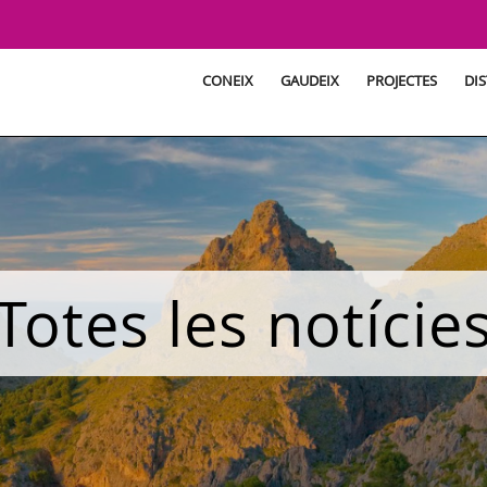
CONEIX
GAUDEIX
PROJECTES
DIS
Totes les notície