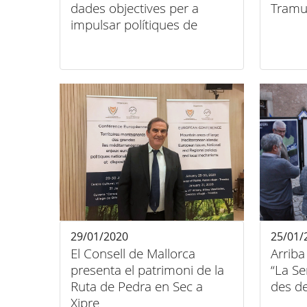
dades objectives per a
Tramu
impulsar polítiques de
gestió del Patrimoni
Mundial
29/01/2020
25/01/
El Consell de Mallorca
Arriba
presenta el patrimoni de la
“La S
Ruta de Pedra en Sec a
des d
Xipre