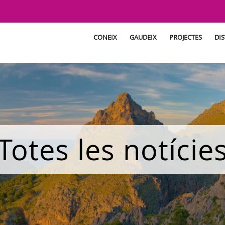
CONEIX
GAUDEIX
PROJECTES
DIS
Totes les notície