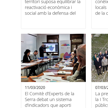
territori suposa equilibrar la
conèix
reactivació econòmica i
locals
social amb la defensa del
de la 
medi ambient i la lluita
contra el canvi climàtic"
11/03/2020
07/03/
El Comitè d’Experts de la
La pre
Serra debat un sistema
la I T
d’indicadors que aporti
públic