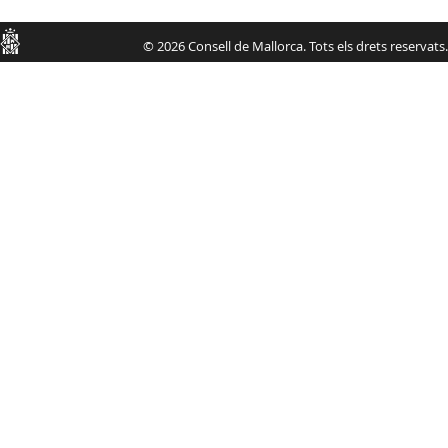
Consell
© 2026 Consell de Mallorca. Tots els drets reservats.
de
Mallorca