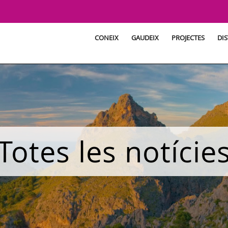
CONEIX
GAUDEIX
PROJECTES
DIS
Totes les notície