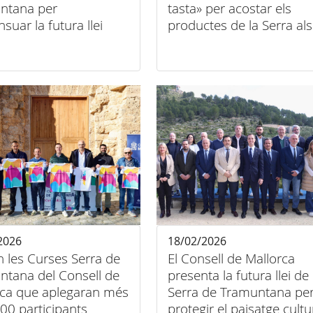
ntana per
tasta» per acostar els
suar la futura llei
productes de la Serra als
municipis
2026
18/02/2026
 les Curses Serra de
El Consell de Mallorca
ntana del Consell de
presenta la futura llei de 
rca que aplegaran més
Serra de Tramuntana pe
00 participants
protegir el paisatge cultural i