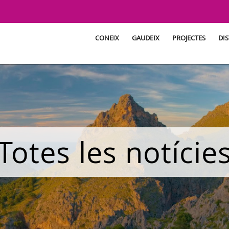
CONEIX
GAUDEIX
PROJECTES
DIS
Totes les notície