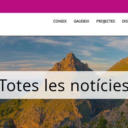
CONEIX
GAUDEIX
PROJECTES
DIS
Totes les notície