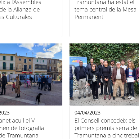
eix a l’Assemblea
Tramuntana ha estat el
de la Alianza de
tema central de la Mesa
es Culturales
Permanent
ada a l’Alhambra de
da
2023
04/04/2023
et acull el V
El Consell concedeix els
men de fotografia
primers premis serra de
 de Tramuntana
Tramuntana a cinc trebal