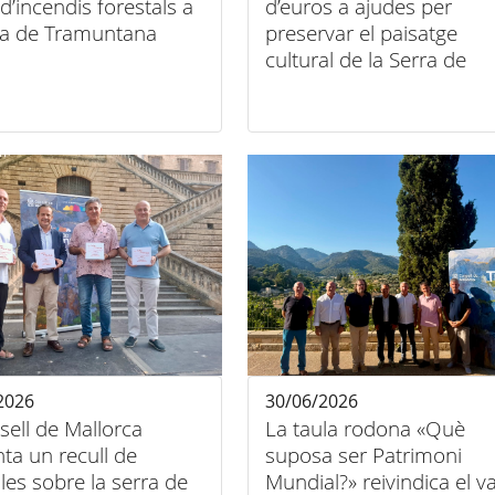
c d’incendis forestals a
d’euros a ajudes per
rra de Tramuntana
preservar el paisatge
cultural de la Serra de
Tramuntana
2026
30/06/2026
sell de Mallorca
La taula rodona «Què
ta un recull de
suposa ser Patrimoni
les sobre la serra de
Mundial?» reivindica el va