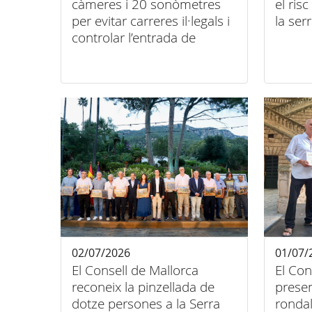
càmeres i 20 sonòmetres
el ris
per evitar carreres il·legals i
la se
controlar l’entrada de
vehicles de fora
02/07/2026
01/07/
El Consell de Mallorca
El Con
reconeix la pinzellada de
presen
dotze persones a la Serra
rondal