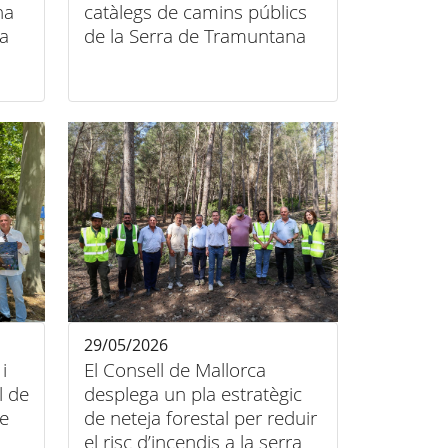
na
catàlegs de camins públics
la
de la Serra de Tramuntana
29/05/2026
i
El Consell de Mallorca
l de
desplega un pla estratègic
e
de neteja forestal per reduir
el risc d’incendis a la serra