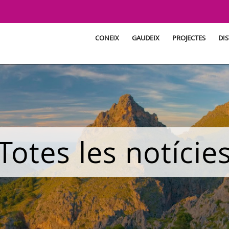
CONEIX
GAUDEIX
PROJECTES
DIS
Totes les notície